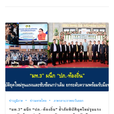
ข่าวภูมิภาค
ข่าวมหาดไทย
ภาคกลาง/ภาคตะวันออก
“มท.3” ผนึก “ปภ.-ท้องถิ่น” ย้ำภัยพิบัติยุคใหม่รุนแรง