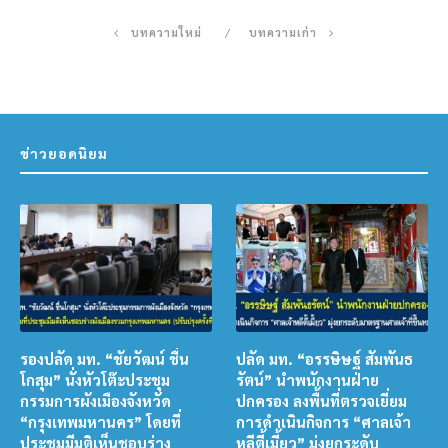
บทความใหม่
บทความเก่า
ข่าวยอดนิยม
รองปลัด มท. “ชัยวัฒน์ ชื่น
ปลัด มท. “อรรษิษฐ์ สัมพันธ
โกสุม” นั่งหัวโต๊ะประชุม
รัตน์” นำพนักงานฝ่าย
กรรมการผังเมืองจังหวัด
ปกครอง ลงพื้นที่ตรวจเยี่ยม
“กรุงเทพมหานคร” โดยที่
การดำเนินกิจการ “ศาลเจ้า
ประชุมมีมติเห็นชอบร่าง
หลีตี้เมี้ยว” มุ่งยกระดับ