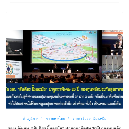
ข่าวภูมิภาค
ข่าวมหาดไทย
ภาคตะวันออกเฉียงเหนือ
รองปลัด มท. “สันติธร ยิ้มละมัย” ปาฐกถาพิเศษ 20 ปี กองทุนหลัก