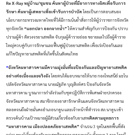
Re X-Ray หมู่บ้าน/ชุมชน ค้นหาผู้ป่วยที่มีอาการทางจิตเพื่อรับการ
รักษา ค้นหาผู้เสพยาเพื่อเข้ารับการบำบัด
โดยเป็นการตอบสนอง
นโยบายกระทรวงมหาดไทยที่ได้มีการเน้นย้ำสั่งการให้ผู้ว่าราชการจังหวัด
ทุกจังหวัด
“แยกปลา ออกจากน้ำ”
ให้ความสำคัญกับการป้องกัน ปราบ
ปรามผู้ค้า ตัดวงจรยาเสพติด จับกุมผู้ค้ารายย่อย ขยายผลไปถึงผู้ค้าราย
ใหญ่ควบคู่กับการรักษาและฟื้นฟูผู้ป่วยยาเสพติด เพื่อเร่งป้องกันและ
แก้ไขปัญหายาเสพติดที่เกิดขึ้นในสังคมไทย
“
จังหวัดมหาสารคามมีความมุ่งมั่นที่จะป้องกันและปัญหายาเสพติด
อย่างต่อเนื่องและจริงจัง
โดยตนได้มอบหมายให้นาย กองโทเสนีย์ มะโน
ปลัดจังหวัดมหาสารคาม นายณัฐภัท บุญสิงห์ศร ป้องกันจังหวัด
มหาสารคาม บูรณาการกำลังร่วมกับชุดปฏิบัติการพิเศษฝ่ายปกครอง
จังหวัดมหาสารคาม สมาชิกกองอาสารักษาดินแดนจังหวัดมหาสารคาม
ตลอดจนถึงฝ่ายมั่นคงอำเภอนาดูน และเจ้าหน้าที่ตำรวจ สภ.นาดูน เข้า
ตรวจค้นบ้านเป้าหมายผู้มีส่วนเกี่ยวข้องกับยาเสพ
ติดตามยุทธการ
“มหาสารคาม เมืองปลอดภัยยาเสพติด”
จำนวน 3 จุดในเขตพื้นที่ดัง
กล่าว พบผู้เกี่ยวข้องกับยาเสพติดครอบครองยาบ้า ทั้งหมด 3 ราย โดยมี