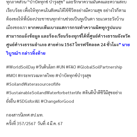
ทุกภาคส่วน “บำบัดทุกข์ บำรุงสุข” และรักษาความมั่นคงและความสงบ
เรียบร้อย เพื่อให้ทุกคนในสังคมได้ใช้ชีวิตอย่างมีความสุข อย่างไรก็ตาม
ต้องขอให้พี่น้องประชาชนทุกท่านช่วยเป็นหูเป็นตา ระแวดระวังบ้าน
เมืองของเรา
หากพบเห็นเบาะแสการกระทำความผิดทุกรูปแบบ
สามารถแจ้งข้อมูล และร้องเรียนร้องทุกข์ได้ที่ศูนย์ดำรงธรรมจังหวัด
ศูนย์ดำรงธรรมอำเภอ สายด่วน 1567 โทรฟรีตลอด 24 ชั่วโมง
” นาย
วิบูรณ์ฯ กล่าวทิ้งท้าย
#WorldSoilDay #วันดินโลก #UN #FAO #GlobalSoilPartnership
#MOI #กระทรวงมหาดไทย #บำบัดทุกข์บำรุงสุข
#SoilandWaterasourceoflife
#SustainableSoilandWaterforbetterlife #ดินดีน้ำดีชีวีมีสุขอย่าง
ยั่งยืน #SDGsforAll #ChangeforGood
กองสารนิเทศ สป.มท.
ครั้งที่ 357/2567 วันที่ 4 มี.ค. 67