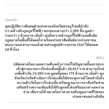
ก่อนหน้า
ชุดปฏิบัติการพิเศษฝ่ายปกครองจังหวัดสระบุรี สนธิกำลัง
กวาดล้างจับกุมบุหรี่ไฟฟ้า พบของกลางกว่า 2,055 ชิ้น มูลค่า
รวมกว่า 2 ล้านบาท เน้นย้ำ มุ่งมั่นกวาดล้างบุหรี่ไฟฟ้าและสิ่งผิด
กฎหมายในพื้นที่ให้หมดไป พร้อมประชาสัมพันธ์หากประชาชน
พบเบาะแส สามารถแจ้งสายด่วนศูนย์ดำรงธรรม 1567 ได้ตลอด
24 ชั่วโมง
ถัดไป
ปลัดมหาดไทย เผยความคืบหน้าการแก้ไขปัญหาหนี้นอกระบบ
เข้าสู่กระบวนการไกล่เกลี่ยหนี้แล้ว 28,837 ราย สามารถไกล่
เกลี่ยสำเร็จ 19,090 ราย มูลหนี้ลดลง 771 ล้านบาท เน้นย้ำ ทุก
จังหวัดเร่งรัดดำเนินการไกล่เกลี่ยให้ครบทุกกรณี โดยคำนึงถึง
ความสำเร็จในการไกล่เกลี่ย พร้อมบูรณาการภาคีเครือข่าย
เสริมสร้างความเข้มแข็งให้กับลูกหนี้ ส่งเสริมแนวทางลดราย
จ่าย เพิ่มรายได้ ขยายโอกาส ยกระดับคุณภาพชีวิตของ
ประชาชนอย่างยั่งยืน