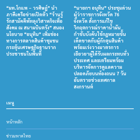
“มท.โกแพ – วรศิษฎ์” นำ
“นายกฯ อนุทิน” ประชุมด่วน
ภาคีเครือข่ายเปิดตัว “ร้านรู้
ผู้ว่าราชการจังหวัด 76
รักสามัคคีพัทลุงวิสาหกิจเพื่อ
จังหวัด สั่งการแก้ไข
สังคม ณ สนามบินตรัง” สนอง
วิกฤตการณ์ราคาน้ำมัน
นโยบาย “อนุทิน” เพิ่มช่อง
กำชับบังคับใช้กฎหมายขั้น
ทางการตลาดสินค้าชุมชน
เด็ดขาดกับผู้กักตุนสินค้า
กระตุ้นเศรษฐกิจฐานราก
พร้อมเร่งวางมาตรการ
ประชาชนในพื้นที่
เยียวยาผู้ได้รับผลกระทบทั่ว
ประเทศ และเตรียมพร้อม
บริหารจัดการดูแลความ
ปลอดภัยบนท้องถนน 7 วัน
อันตรายช่วงเทศกาล
สงกรานต์
เมนู
หน้าหลัก
ข่าวมหาดไทย