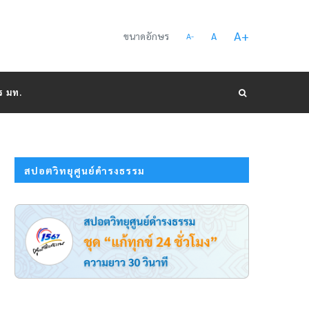
A
+
ขนาดอักษร
A
A
-
ร มท.
สปอตวิทยุศูนย์ดำรงธรรม