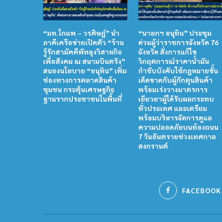
“มท.โกแพ – วรศิษฎ์” นำ
“นายกฯ อนุทิน” ประชุม
ภาคีเครือข่ายเปิดตัว “ร้าน
ด่วนผู้ว่าราชการจังหวัด 76
รู้รักสามัคคีพัทลุงวิสาหกิจ
จังหวัด สั่งการแก้ไข
เพื่อสังคม ณ สนามบินตรัง”
วิกฤตการณ์ราคาน้ำมัน
สนองนโยบาย “อนุทิน” เพิ่ม
กำชับบังคับใช้กฎหมายขั้น
ช่องทางการตลาดสินค้า
เด็ดขาดกับผู้กักตุนสินค้า
ชุมชน กระตุ้นเศรษฐกิจ
พร้อมเร่งวางมาตรการ
ฐานรากประชาชนในพื้นที่
เยียวยาผู้ได้รับผลกระทบ
ทั่วประเทศ และเตรียม
พร้อมบริหารจัดการดูแล
ความปลอดภัยบนท้องถนน
7 วันอันตรายช่วงเทศกาล
สงกรานต์
FACEBOOK