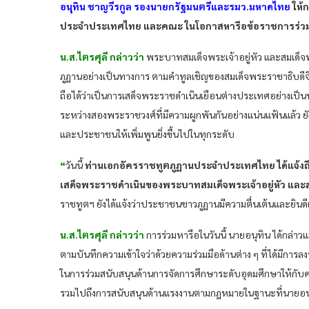
อนุทิน ชาญวีรกูล รองนายกรัฐมนตรีและรมว.มหาดไทย
ให้
ประจำประเทศไทย และคณะ ในโอกาสหารือข้อราชการร่วม
น.ส.ไตรศุลี กล่าวว่า
พระบาทสมเด็จพระเจ้าอยู่หัว และสมเด็จ
ภูฏานอย่างเป็นทางการ ตามคำทูลเชิญของสมเด็จพระราชาธิบดีจิกมี 
ถือได้ว่าเป็นการเสด็จพระราชดำเนินเยือนต่างประเทศอย่างเป็น
ระหว่างสองพระราชวงศ์ที่มีความผูกพันกันอย่างแน่นแฟ้นแล้ว 
และประชาชนให้เพิ่มพูนยิ่งขึ้นไปในทุกระดับ
“
วันนี้
ท่านเอกอัครราชทูตภูฏานประจำประเทศไทย ได้แจ้
เสด็จพระราชดำเนินของพระบาทสมเด็จพระเจ้าอยู่หัว และส
ราชทูตฯ ยังได้แจ้งว่าประชาชนชาวภูฏานมีความตื่นเต้นและยินดีเป
น.ส.ไตรศุลี กล่าวว่า
การร่วมหารือในวันนี้ นายอนุทิน ได้กล่าว
ตามบันทึกความเข้าใจว่าด้วยความร่วมมือด้านต่าง ๆ ที่ได้มี
ในการร่วมสนับสนุนด้านการจัดการศึกษาระดับอุดมศึกษาให้กั
รวมไปถึงการสนับสนุนด้านแรงงานตามกฎหมายในฐานะที่นายอนุท