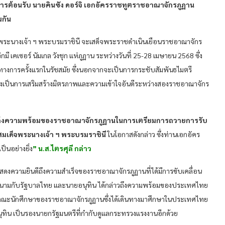
การต้อนรับ นายคินซัง ดอร์จิ เอกอัครราชทูตราชอาณาจักรภูฏาน
กัน
พระนางเจ้า ฯ พระบรมราชินี จะเสด็จพระราชดำเนินเยือนราชอาณาจักร
เคเซอร์ นัมเกล วังชุก แห่ภูฏาน ระหว่างวันที่ 25-28 เมษายน 2568 ซึ่ง
ทางการครั้งแรกในรัชสมัย ซึ่งนอกจากจะเป็นการกระชับสัมพันธไมตรี
ยังเป็นการเสริมสร้างมิตรภาพและความเข้าใจอันดีระหว่างสองราชอาณาจักร
งถึงความพร้อมของราชอาณาจักรภูฏานในการเตรียมการถวายการรับ
มเด็จพระนางเจ้า ฯ พระบรมราชินี
ในโอกาสดังกล่าว ซึ่งท่านเอกอัคร
็นอย่างยิ่ง
” น.ส.ไตรศุลี กล่าว
แสดงความยินดีถึงความสำเร็จของราชอาณาจักรภูฏานที่ได้มีการขับเคลื่อน
การลงนามกับรัฐบาลไทย และนายอนุทิน ได้กล่าวถึงความพร้อมของประเทศไทย
บคณะนักศึกษาของราชอาณาจักรภูฏานซึ่งได้เดินทางมาศึกษาในประเทศไทย
ิน เป็นรองนายกรัฐมนตรีที่กำกับดูแลกระทรวงแรงงานอีกด้วย