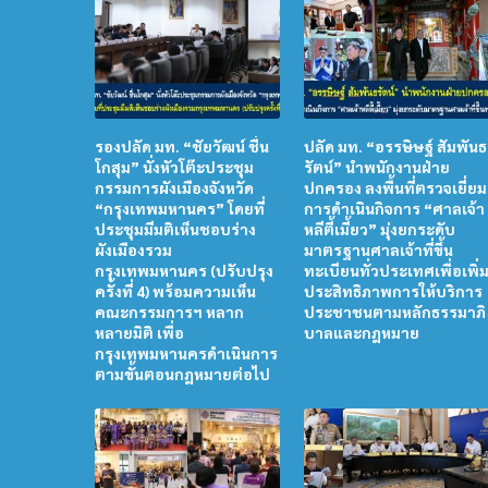
รองปลัด มท. “ชัยวัฒน์ ชื่น
ปลัด มท. “อรรษิษฐ์ สัมพันธ
โกสุม” นั่งหัวโต๊ะประชุม
รัตน์” นำพนักงานฝ่าย
กรรมการผังเมืองจังหวัด
ปกครอง ลงพื้นที่ตรวจเยี่ยม
“กรุงเทพมหานคร” โดยที่
การดำเนินกิจการ “ศาลเจ้า
ประชุมมีมติเห็นชอบร่าง
หลีตี้เมี้ยว” มุ่งยกระดับ
ผังเมืองรวม
มาตรฐานศาลเจ้าที่ขึ้น
กรุงเทพมหานคร (ปรับปรุง
ทะเบียนทั่วประเทศเพื่อเพิ่
ครั้งที่ 4) พร้อมความเห็น
ประสิทธิภาพการให้บริการ
คณะกรรมการฯ หลาก
ประชาชนตามหลักธรรมาภิ
หลายมิติ เพื่อ
บาลและกฎหมาย
กรุงเทพมหานครดำเนินการ
ตามขั้นตอนกฎหมายต่อไป