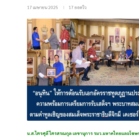
17 เมษายน 2025
17
ยอดวิว
น.ส.ไตรศุลี ไตรสรณกุล เลขานุการ รมว.มหาดไทยและโฆษ