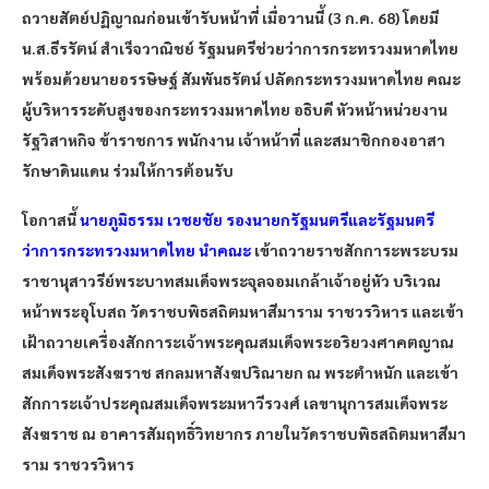
ถวายสัตย์ปฏิญาณก่อนเข้ารับหน้าที่ เมื่อวานนี้ (3 ก.ค. 68)
โดยมี
น.ส.ธีรรัตน์ สำเร็จวาณิชย์ รัฐมนตรีช่วยว่าการกระทรวงมหาดไทย
พร้อมด้วยนายอรรษิษฐ์ สัมพันธรัตน์ ปลัดกระทรวงมหาดไทย คณะ
ผู้บริหารระดับสูงของกระทรวงมหาดไทย อธิบดี หัวหน้าหน่วยงาน
รัฐวิสาหกิจ ข้าราชการ พนักงาน เจ้าหน้าที่ และสมาชิกกองอาสา
รักษาดินแดน ร่วมให้การต้อนรับ
โอกาสนี้
นายภูมิธรรม เวชยชัย รองนายกรัฐมนตรีและรัฐมนตรี
ว่าการกระทรวงมหาดไทย นำคณะ
เข้าถวายราชสักการะพระบรม
ราชานุสาวรีย์พระบาทสมเด็จพระจุลจอมเกล้าเจ้าอยู่หัว บริเวณ
หน้าพระอุโบสถ วัดราชบพิธสถิตมหาสีมาราม ราชวรวิหาร และเข้า
เฝ้าถวายเครื่องสักการะเจ้าพระคุณสมเด็จพระอริยวงศาคตญาณ
สมเด็จพระสังฆราช สกลมหาสังฆปริณายก ณ พระตำหนัก และเข้า
สักการะเจ้าประคุณสมเด็จพระมหาวีรวงศ์ เลขานุการสมเด็จพระ
สังฆราช ณ อาคารสัมฤทธิ์วิทยากร ภายในวัดราชบพิธสถิตมหาสีมา
ราม ราชวรวิหาร