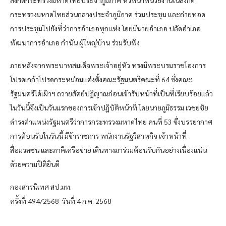
กระทรวงมหาดไทยส่วนกลางประจำภูมิภาค ร่วมประชุม และถ่ายทอด
การประชุมไปยังที่ว่าการอำเภอทุกแห่ง โดยมีนายอำเภอ ปลัดอำเภอ
พัฒนาการอำเภอ กำนัน ผู้ใหญ่บ้าน ร่วมรับฟัง
ภายหลังจากพระบาทสมเด็จพระเจ้าอยู่หัว ทรงมีพระบรมราชโองการ
โปรดเกล้าโปรดกระหม่อมแต่งตั้งคณะรัฐมนตรีคณะที่ 64 ซึ่งคณะ
รัฐมนตรีได้เฝ้าฯ ถวายสัตย์ปฏิญาณก่อนเข้ารับหน้าที่เป็นที่เรียบร้อยแล้ว
ในวันนี้จึงเป็นวันแรกของการเข้าปฏิบัติหน้าที่ โดยนายภูมิธรรม เวชยชัย
ดำรงตำแหน่งรัฐมนตรีว่าการกระทรวงมหาดไทย คนที่ 53 ซึ่งบรรยากาศ
การต้อนรับในวันนี้ มีข้าราชการ พนักงานรัฐวิสาหกิจ เจ้าหน้าที่
สื่อมวลชน และภาคีเครือข่าย เดินทางมาร่วมต้อนรับกันอย่างเนื่องแน่น
ด้วยความปีติยินดี
กองสารนิเทศ สป.มท.
ครั้งที่ 494/2568 วันที่ 4 ก.ค. 2568