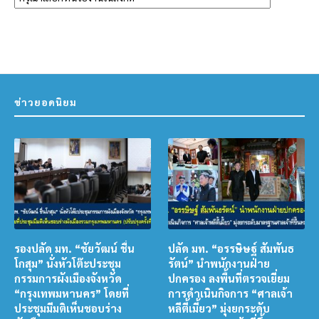
ข่าวยอดนิยม
รองปลัด มท. “ชัยวัฒน์ ชื่น
ปลัด มท. “อรรษิษฐ์ สัมพันธ
โกสุม” นั่งหัวโต๊ะประชุม
รัตน์” นำพนักงานฝ่าย
กรรมการผังเมืองจังหวัด
ปกครอง ลงพื้นที่ตรวจเยี่ยม
“กรุงเทพมหานคร” โดยที่
การดำเนินกิจการ “ศาลเจ้า
ประชุมมีมติเห็นชอบร่าง
หลีตี้เมี้ยว” มุ่งยกระดับ