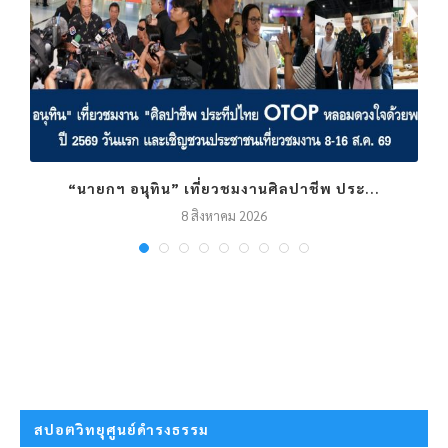
“นายกฯ อนุทิน” เที่ยวชมงานศิลปาชีพ ประ...
8 สิงหาคม 2026
สปอตวิทยุศูนย์ดำรงธรรม