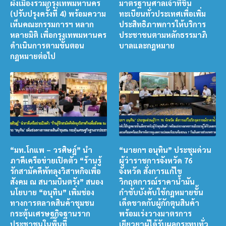
ผังเมืองรวมกรุงเทพมหานคร
มาตรฐานศาลเจ้าที่ขึ้น
(ปรับปรุงครั้งที่ 4) พร้อมความ
ทะเบียนทั่วประเทศเพื่อเพิ่ม
เห็นคณะกรรมการฯ หลาก
ประสิทธิภาพการให้บริการ
หลายมิติ เพื่อกรุงเทพมหานคร
ประชาชนตามหลักธรรมาภิ
ดำเนินการตามขั้นตอน
บาลและกฎหมาย
กฎหมายต่อไป
“มท.โกแพ – วรศิษฎ์” นำ
“นายกฯ อนุทิน” ประชุมด่วน
ภาคีเครือข่ายเปิดตัว “ร้านรู้
ผู้ว่าราชการจังหวัด 76
รักสามัคคีพัทลุงวิสาหกิจเพื่อ
จังหวัด สั่งการแก้ไข
สังคม ณ สนามบินตรัง” สนอง
วิกฤตการณ์ราคาน้ำมัน
นโยบาย “อนุทิน” เพิ่มช่อง
กำชับบังคับใช้กฎหมายขั้น
ทางการตลาดสินค้าชุมชน
เด็ดขาดกับผู้กักตุนสินค้า
กระตุ้นเศรษฐกิจฐานราก
พร้อมเร่งวางมาตรการ
ประชาชนในพื้นที่
เยียวยาผู้ได้รับผลกระทบทั่ว