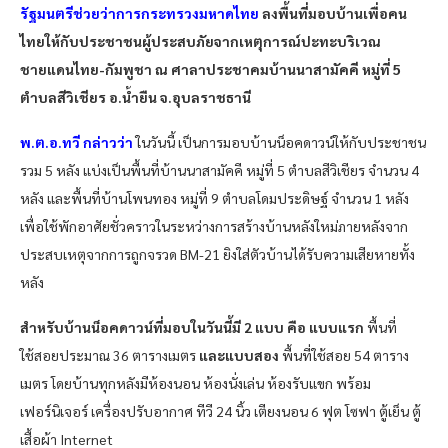
รัฐมนตรีช่วยว่าการกระทรวงมหาดไทย
ลงพื้นที่มอบบ้านเพื่อคน
ไทยให้กับประชาชนผู้ประสบภัยจากเหตุการณ์ปะทะบริเวณ
ชายแดนไทย-กัมพูชา ณ ศาลาประชาคมบ้านนาสามัคคี หมู่ที่ 5
ตำบลสีวิเชียร อ.น้ำยืน จ.อุบลราชธานี
พ.ต.อ.ทวี กล่าวว่า
ในวันนี้ เป็นการมอบบ้านน็อคดาวน์ให้กับประชาชน
รวม 5 หลัง แบ่งเป็นพื้นที่บ้านนาสามัคคี หมู่ที่ 5 ตำบลสีวิเชียร จำนวน 4
หลัง และพื้นที่บ้านโพนทอง หมู่ที่ 9 ตำบลโดมประดิษฐ์ จำนวน 1 หลัง
เพื่อใช้พักอาศัยชั่วคราวในระหว่างการสร้างบ้านหลังใหม่ภายหลังจาก
ประสบเหตุจากการถูกจรวด BM-21 ยิงใส่ตัวบ้านได้รับความเสียหายทั้ง
หลัง
สำหรับบ้านน็อคดาวน์ที่มอบในวันนี้มี 2 แบบ คือ
แบบแรก
พื้นที่
ใช้สอยประมาณ 36 ตารางเมตร
และแบบสอง
พื้นที่ใช้สอย 54 ตาราง
เมตร โดยบ้านทุกหลังมีห้องนอน ห้องนั่งเล่น ห้องรับแขก พร้อม
เฟอร์นิเจอร์ เครื่องปรับอากาศ ทีวี 24 นิ้ว เตียงนอน 6 ฟุต โซฟา ตู้เย็น ตู้
เสื้อผ้า Internet