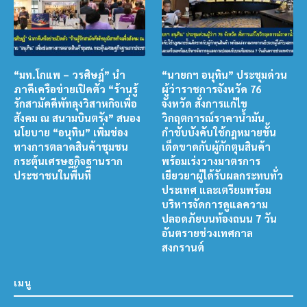
“มท.โกแพ – วรศิษฎ์” นำ
“นายกฯ อนุทิน” ประชุมด่วน
ภาคีเครือข่ายเปิดตัว “ร้านรู้
ผู้ว่าราชการจังหวัด 76
รักสามัคคีพัทลุงวิสาหกิจเพื่อ
จังหวัด สั่งการแก้ไข
สังคม ณ สนามบินตรัง” สนอง
วิกฤตการณ์ราคาน้ำมัน
นโยบาย “อนุทิน” เพิ่มช่อง
กำชับบังคับใช้กฎหมายขั้น
ทางการตลาดสินค้าชุมชน
เด็ดขาดกับผู้กักตุนสินค้า
กระตุ้นเศรษฐกิจฐานราก
พร้อมเร่งวางมาตรการ
ประชาชนในพื้นที่
เยียวยาผู้ได้รับผลกระทบทั่ว
ประเทศ และเตรียมพร้อม
บริหารจัดการดูแลความ
ปลอดภัยบนท้องถนน 7 วัน
อันตรายช่วงเทศกาล
สงกรานต์
เมนู