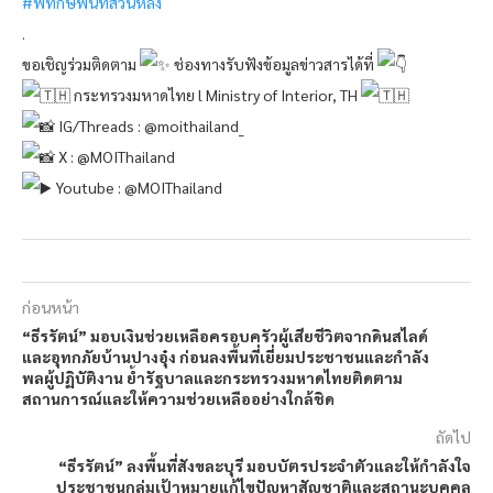
#พิทักษ์พื้นที่ส่วนหลัง
.
ขอเชิญร่วมติดตาม
ช่องทางรับฟังข้อมูลข่าวสารได้ที่
กระทรวงมหาดไทย l Ministry of Interior, TH
IG/Threads : @moithailand_
X : @MOIThailand
Youtube : @MOIThailand
ก่อนหน้า
“ธีรรัตน์” มอบเงินช่วยเหลือครอบครัวผู้เสียชีวิตจากดินสไลด์
และอุทกภัยบ้านปางอุ๋ง ก่อนลงพื้นที่เยี่ยมประชาชนและกำลัง
พลผู้ปฏิบัติงาน ย้ำรัฐบาลและกระทรวงมหาดไทยติดตาม
สถานการณ์และให้ความช่วยเหลืออย่างใกล้ชิด
ถัดไป
“ธีรรัตน์” ลงพื้นที่สังขละบุรี มอบบัตรประจำตัวและให้กำลังใจ
ประชาชนกลุ่มเป้าหมายแก้ไขปัญหาสัญชาติและสถานะบุคคล