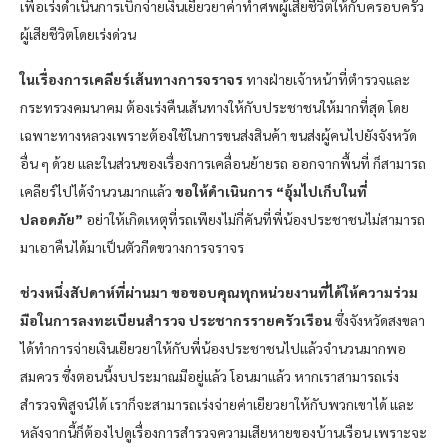
เพื่อเร่งดำเนินการเบิกจ่ายเงินเยียวยาค่าทำศพผู้เสียชีวิตให้กับครอบครัว
ผู้เสียชีวิตโดยเร่งด่วน
ในเรื่องการเคลียร์เส้นทางการจราจร
ทางฝ่ายเจ้าหน้าที่ตำรวจและ
กระทรวงคมนาคม ต้องเร่งคืนเส้นทางให้กับประชาชนให้มากที่สุด โดย
เฉพาะทางหลวงเพราะต้องใช้ในการขนส่งสินค้า ขนส่งผู้คนไปยังจังหวัด
อื่น ๆ ด้วย และในส่วนของเรื่องการเคลื่อนย้ายรถ ออกจากพื้นที่ ก็สามารถ
เคลียร์ไปได้จำนวนมากแล้ว
ขอให้ดำเนินการ “อุ้มไปเก็บในที่
ปลอดภัย”
อย่าให้เกิดเหตุที่รถเพียงไม่กี่คันที่พี่น้องประชาชนไม่สามารถ
มาเอาคืนได้มาเป็นตัวกีดขวางการจราจร
ช่วงหนึ่งสัปดาห์ที่ผ่านมา ขอขอบคุณทุกหน่วยงานที่ได้ให้ความร่วม
มือในการลงทะเบียนสำรวจ ประชากรรายครัวเรือน
ซึ่งจังหวัดสงขลา
ได้ทำการจ่ายเงินเยียวยาให้กับพี่น้องประชาชนไปแล้วจำนวนมากพอ
สมควร ซึ่งตอนนี้งบประมาณมีอยู่แล้ว โอนมาแล้ว หากเราสามารถเร่ง
สำรวจพิสูจน์ได้ เราก็จะสามารถเร่งจ่ายค่าเยียวยาให้กับพวกเขาได้ และ
หลังจากนี้ก็ต้องไปดูเรื่องการสำรวจความเสียหายของบ้านเรือน เพราะจะ