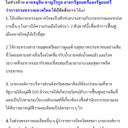
ในช่วงท้าย
นายอนุทิน ชาญวีรกูล นายกรัฐมนตรีและรัฐมนตรี
ว่าการกระทรวงมหาดไทย
ได้มีข้อสั่งการ
ได้แก่
1.
ให้ปลัดกระทรวงมหาดไทยเป็นตัวช่วยประสานกับกระทรวงและหน่วย
งานอื่น ๆ ในการให้ความร่วมมือในช่วง 1-2 สัปดาห์นี้ เพื่อทำการฟื้นฟู
เมืองหาดใหญ่ให้เร็วที่สุด
2. ให้กระทรวงสาธารณสุขเตรียมการดูแลด้านสุขภาพประชาชนอย่างเต็ม
ที่ โดยเฉพาะอย่างยิ่งเรื่องโรคที่มากับน้ำภายหลังน้ำลดแล้ว และโรค
ระบาดที่จะอาจจะมากับขยะที่สะสมเป็นเวลานาน และสุขภาพจิต
ประชาชน
3.
นายกองค์การบริหารส่วนจังหวัดสงขลาต้องใช้งบประมาณที่ทาง
รัฐบาลได้อนุมัติ 500 ล้านบาทให้เกิดประโยชน์กับการฟื้นฟูอย่างเต็มที่
และเป็นไปตามระเบียบหลักเกณฑ์ที่เกี่ยวข้อง เพื่อสำนักงบประมาณจะ
ได้พิจารณาอนุมัติรายละเอียดเป็นโครงการ ๆ ไป
4.
ในส่วนของรายละเอียดอื่น ๆ ผู้ว่าราชการจังหวัดสงขลา นายกองค์การ