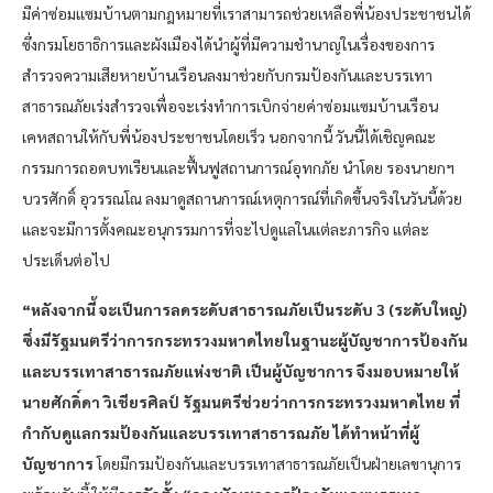
มีค่าซ่อมแซมบ้านตามกฎหมายที่เราสามารถช่วยเหลือพี่น้องประชาชนได้
ซึ่งกรมโยธาธิการและผังเมืองได้นำผู้ที่มีความชำนาญในเรื่องของการ
สำรวจความเสียหายบ้านเรือนลงมาช่วยกับกรมป้องกันและบรรเทา
สาธารณภัยเร่งสำรวจเพื่อจะเร่งทำการเบิกจ่ายค่าซ่อมแซมบ้านเรือน
เคหสถานให้กับพี่น้องประชาชนโดยเร็ว นอกจากนี้ วันนี้ได้เชิญคณะ
กรรมการถอดบทเรียนและฟื้นฟูสถานการณ์อุทกภัย นำโดย รองนายกฯ
บวรศักดิ์ อุวรรณโณ ลงมาดูสถานการณ์เหตุการณ์ที่เกิดขึ้นจริงในวันนี้ด้วย
และจะมีการตั้งคณะอนุกรรมการที่จะไปดูแลในแต่ละภารกิจ แต่ละ
ประเด็นต่อไป
“หลังจากนี้ จะเป็นการลดระดับสาธารณภัยเป็นระดับ 3 (ระดับใหญ่)
ซึ่งมีรัฐมนตรีว่าการกระทรวงมหาดไทยในฐานะผู้บัญชาการป้องกัน
และบรรเทาสาธารณภัยแห่งชาติ เป็นผู้บัญชาการ จึงมอบหมายให้
นายศักดิ์ดา วิเชียรศิลป์ รัฐมนตรีช่วยว่าการกระทรวงมหาดไทย ที่
กำกับดูแลกรมป้องกันและบรรเทาสาธารณภัย ได้ทำหน้าที่ผู้
บัญชาการ
โดยมีกรมป้องกันและบรรเทาสาธารณภัยเป็นฝ่ายเลขานุการ