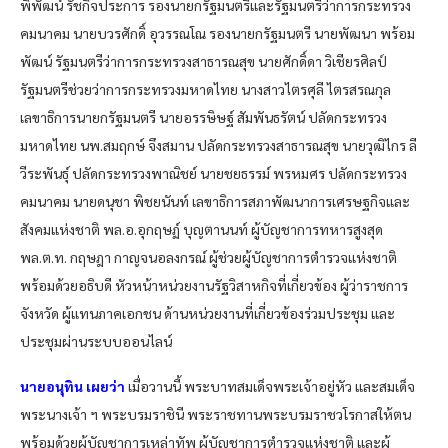
พิพัฒน์ รัชกิจประการ รองนายกรัฐมนตรีและรัฐมนตรีว่าการกระทรวง
คมนาคม นายบวรศักดิ์ อุวรรณโณ รองนายกรัฐมนตรี นายพัฒนา พร้อม
พัฒน์ รัฐมนตรีว่าการกระทรวงสาธารณสุข นายศักดิ์ดา วิเชียรศิลป์
รัฐมนตรีช่วยว่าการกระทรวงมหาดไทย นางสาวไตรศุลี ไตรสรณกุล
เลขาธิการนายกรัฐมนตรี นายอรรษิษฐ์ สัมพันธรัตน์ ปลัดกระทรวง
มหาดไทย นพ.สมฤกษ์ จึงสมาน ปลัดกระทรวงสาธารณสุข นายวุฒิไกร ลี
วีระพันธุ์ ปลัดกระทรวงพาณิชย์ นายชยธรรม์ พรหมศร ปลัดกระทรวง
คมนาคม นายดนุชา พิชยนันท์ เลขาธิการสภาพัฒนาการเศรษฐกิจและ
สังคมแห่งชาติ พล.อ.อุกฤษฏ์ บุญตานนท์ ผู้บัญชาการทหารสูงสุด
พล.ต.ท. กฤษฎา กาญจนอลงกรณ์ ผู้ช่วยผู้บัญชาการตํารวจแห่งชาติ
พร้อมด้วยอธิบดี หัวหน้าหน่วยงานรัฐวิสาหกิจที่เกี่ยวข้อง ผู้ว่าราชการ
จังหวัด ผู้แทนภาคเอกชน ด้านหน่วยงานที่เกี่ยวข้องร่วมประชุม และ
ประชุมผ่านระบบออนไลน์
นายอนุทิน เผยว่า
เมื่อวานนี้ พระบาทสมเด็จพระเจ้าอยู่หัว และสมเด็จ
พระนางเจ้า ฯ พระบรมราชินี พระราชทานพระบรมราชวโรกาสให้ตน
พร้อมด้วยผู้บัญชาการเหล่าทัพ ผู้บัญชาการตำรวจแห่งชาติ และผู้