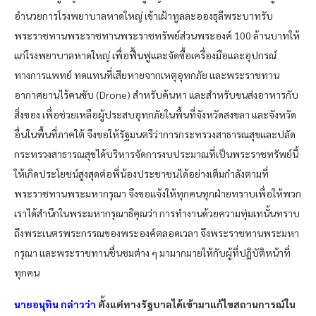
อำนวยการโรงพยาบาลหาดใหญ่ เข้าเฝ้าทูลละอองธุลีพระบาทรับ
พระราชทานพระราชทานพระราชทรัพย์ส่วนพระองค์ 100 ล้านบาทให้
แก่โรงพยาบาลหาดใหญ่ เพื่อฟื้นฟูและจัดซื้อเครื่องมือและอุปกรณ์
ทางการแพทย์ ทดแทนที่เสียหายจากเหตุอุทกภัย และพระราชทาน
อากาศยานไร้คนขับ (Drone) สำหรับค้นหา และสำหรับขนส่งอาหารกับ
สิ่งของ เพื่อช่วยเหลือผู้ประสบอุทกภัยในพื้นที่จังหวัดสงขลา และจังหวัด
อื่นในพื้นที่ภาคใต้ จึงขอให้รัฐมนตรีว่าการกระทรวงสาธารณสุขและปลัด
กระทรวงสาธารณสุขได้บริหารจัดการงบประมาณที่เป็นพระราชทรัพย์นี้
ให้เกิดประโยชน์สูงสุดต่อพี่น้องประชาชนได้อย่างเต็มกำลังตามที่
พระราชทานพระมหากรุณา จึงขอแจ้งให้ทุกคนทุกฝ่ายทราบเพื่อให้พวก
เราได้สำนึกในพระมหากรุณาธิคุณว่า การทำงานด้วยความทุ่มเทนั้นทราบ
ถึงพระเนตรพระกรรณของพระองค์ตลอดเวลา จึงพระราชทานพระมหา
กรุณา และพระราชทานชื่นชมต่าง ๆ มามากมายให้กับผู้ที่ปฏิบัติหน้าที่
ทุกคน
นายอนุทิน กล่าวว่า
ตั้งแต่ทางรัฐบาลได้เข้ามาแก้ไขสถานการณ์ใน