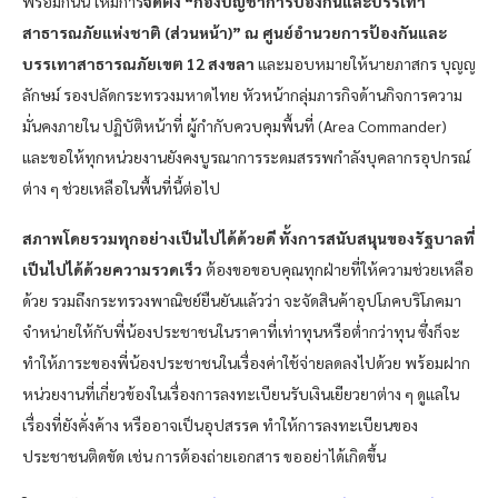
พร้อมกันนี้ ให้มีการ
จัดตั้ง “กองบัญชาการป้องกันและบรรเทา
สาธารณภัยแห่งชาติ (ส่วนหน้า)” ณ ศูนย์อำนวยการป้องกันและ
บรรเทาสาธารณภัยเขต 12 สงขลา
และมอบหมายให้นายภาสกร บุญญ
ลักษม์ รองปลัดกระทรวงมหาดไทย หัวหน้ากลุ่มภารกิจด้านกิจการความ
มั่นคงภายใน ปฏิบัติหน้าที่ ผู้กํากับควบคุมพื้นที่ (Area Commander)
และขอให้ทุกหน่วยงานยังคงบูรณาการระดมสรรพกำลังบุคลากรอุปกรณ์
ต่าง ๆ ช่วยเหลือในพื้นที่นี้ต่อไป
สภาพโดยรวมทุกอย่างเป็นไปได้ด้วยดี ทั้งการสนับสนุนของรัฐบาลที่
เป็นไปได้ด้วยความรวดเร็ว
ต้องขอขอบคุณทุกฝ่ายที่ให้ความช่วยเหลือ
ด้วย รวมถึงกระทรวงพาณิชย์ยืนยันแล้วว่า จะจัดสินค้าอุปโภคบริโภคมา
จำหน่ายให้กับพี่น้องประชาชนในราคาที่เท่าทุนหรือต่ำกว่าทุน ซึ่งก็จะ
ทำให้ภาระของพี่น้องประชาชนในเรื่องค่าใช้จ่ายลดลงไปด้วย พร้อมฝาก
หน่วยงานที่เกี่ยวข้องในเรื่องการลงทะเบียนรับเงินเยียวยาต่าง ๆ ดูแลใน
เรื่องที่ยังคั่งค้าง หรืออาจเป็นอุปสรรค ทำให้การลงทะเบียนของ
ประชาชนติดขัด เช่น การต้องถ่ายเอกสาร ขออย่าได้เกิดขึ้น