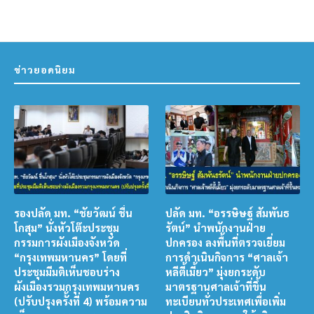
ข่าวยอดนิยม
รองปลัด มท. “ชัยวัฒน์ ชื่น
ปลัด มท. “อรรษิษฐ์ สัมพันธ
โกสุม” นั่งหัวโต๊ะประชุม
รัตน์” นำพนักงานฝ่าย
กรรมการผังเมืองจังหวัด
ปกครอง ลงพื้นที่ตรวจเยี่ยม
“กรุงเทพมหานคร” โดยที่
การดำเนินกิจการ “ศาลเจ้า
ประชุมมีมติเห็นชอบร่าง
หลีตี้เมี้ยว” มุ่งยกระดับ
ผังเมืองรวมกรุงเทพมหานคร
มาตรฐานศาลเจ้าที่ขึ้น
(ปรับปรุงครั้งที่ 4) พร้อมความ
ทะเบียนทั่วประเทศเพื่อเพิ่ม