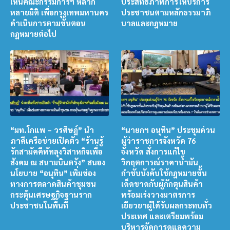
เห็นคณะกรรมการฯ หลาก
ประสิทธิภาพการให้บริการ
หลายมิติ เพื่อกรุงเทพมหานคร
ประชาชนตามหลักธรรมาภิ
ดำเนินการตามขั้นตอน
บาลและกฎหมาย
กฎหมายต่อไป
“มท.โกแพ – วรศิษฎ์” นำ
“นายกฯ อนุทิน” ประชุมด่วน
ภาคีเครือข่ายเปิดตัว “ร้านรู้
ผู้ว่าราชการจังหวัด 76
รักสามัคคีพัทลุงวิสาหกิจเพื่อ
จังหวัด สั่งการแก้ไข
สังคม ณ สนามบินตรัง” สนอง
วิกฤตการณ์ราคาน้ำมัน
นโยบาย “อนุทิน” เพิ่มช่อง
กำชับบังคับใช้กฎหมายขั้น
ทางการตลาดสินค้าชุมชน
เด็ดขาดกับผู้กักตุนสินค้า
กระตุ้นเศรษฐกิจฐานราก
พร้อมเร่งวางมาตรการ
ประชาชนในพื้นที่
เยียวยาผู้ได้รับผลกระทบทั่ว
ประเทศ และเตรียมพร้อม
บริหารจัดการดูแลความ