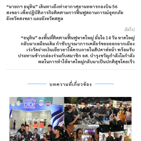
“นายกฯ อนุทิน” เดินทางถึงท่าอากาศยานทหารกองบิน 56
สงขลา เพื่อปฏิบัติภารกิจติดตามการฟื้นฟูสถานการณ์อุทกภัย
จังหวัดสงขลา และจังหวัดสตูล
ถัดไป
“อนุทิน” ลงพื้นที่ติดตามฟื้นฟูหาดใหญ่ มั่นใจ 14 วัน หาดใหญ่
กลับมาเหมือนเดิม กำชับบูรณาการเคลียร์ขยะออกจากเมือง
เร่งรัดจ่ายเงินเยียวยาให้ครบภายในสัปดาห์หน้า พร้อมรับ
ประทานข้าวกล่องร่วมกับสมาชิก อส. บำรุงขวัญกำลังใจกำลัง
พลในการทำให้หาดใหญ่กลับมาเป็นปกติสุขโดยเร็ว
บทความที่เกี่ยวข้อง