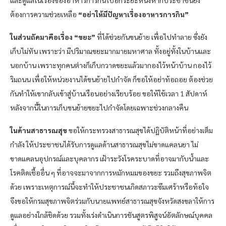
ต้องการความช่วยเหลือ
“อย่าให้มีปัญหาเรื่องอาหารการกิน”
ในส่วนถัดมาคือเรื่อง “ขยะ”
ที่ได้ช่วยกันขนย้าย เพื่อไปทำลาย ซึ่งยัง
เก็บไม่ทัน เพราะว่า มีปริมาณขยะมากมายมหาศาล ทั้งอยู่ทั้งในบ้านและ
นอกบ้าน เพราะทุกคนต่างก็เก็บกวาดขยะแล้วมากองไว้หน้าบ้าน กองไว้
ริมถนน เพื่อให้หน่วยงานได้ขนย้ายไปกำจัด ก็ขอให้อย่าท้อถอย ต้องช่วย
กันทำให้เขากลับเข้าสู่บ้านเรือนอย่างเรียบร้อย ขอให้ใช้เวลา 1 สัปดาห์
หลังจากนี้ในการเก็บขนย้ายขยะไปกำจัดโดยเฉพาะช่วงกลางคืน
ในด้านสาธารณสุข
ขอให้กระทรวงสาธารณสุขได้ปฏิบัติหน้าที่อย่างเต็ม
กำลัง ให้ประชาชนได้รับการดูแลด้านสาธารณสุขไม่ขาดแคลนยา ไม่
ขาดแคลนอุปกรณ์และบุคลากร เฝ้าระวังโรคระบาดที่อาจมากับน้ำและ
โรคติดเชื้ออื่น ๆ ที่อาจจะมาจากการหมักหมมของขยะ รวมถึงสุขภาพจิต
ด้วย เพราะเหตุการณ์นี้จะทำให้ประชาชนเกิดสภาวะซึมเศร้าหรือท้อใจ
จึงขอให้กรมสุขภาพจิตร่วมกับนายแพทย์สาธารณสุขจังหวัดสงขลาให้การ
ดูแลอย่างใกล้ชิดด้วย รวมทั้งเร่งดำเนินการชันสูตรพิสูจน์อัตลักษณ์บุคคล