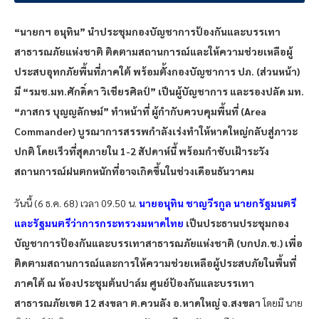
“นายกฯ อนุทิน” นำประชุมกองบัญชาการป้องกันและบรรเทา
สาธารณภัยแห่งชาติ ติดตามสถานการณ์และให้ความช่วยเหลือผู้
ประสบอุทกภัยพื้นที่ภาคใต้ พร้อมตั้งกองบัญชาการ ปภ. (ส่วนหน้า)
มี “รมช.มท.ศักดิ์ดา วิเชียรศิลป์” เป็นผู้บัญชาการ และรองปลัด มท.
“ภาสกร บุญญลักษม์” ทำหน้าที่ ผู้กํากับควบคุมพื้นที่ (Area
Commander) บูรณาการสรรพกำลังเร่งทำให้หาดใหญ่กลับสู่ภาวะ
ปกติ โดยเร็วที่สุดภายใน 1-2 สัปดาห์นี้ พร้อมกำชับเฝ้าระวัง
สถานการณ์ฝนตกหนักที่อาจเกิดขึ้นในช่วงเดือนธันวาคม
วันนี้ (6 ธ.ค. 68) เวลา 09.50 น.
นายอนุทิน ชาญวีรกูล นายกรัฐมนตรี
และรัฐมนตรีว่าการกระทรวงมหาดไทย
เป็นประธานประชุมกอง
บัญชาการป้องกันและบรรเทาสาธารณภัยแห่งชาติ (บกปภ.ช.) เพื่อ
ติดตามสถานการณ์และการให้ความช่วยเหลือผู้ประสบภัยในพื้นที่
ภาคใต้ ณ ห้องประชุมต้นปาล์ม ศูนย์ป้องกันและบรรเทา
สาธารณภัยเขต 12 สงขลา ต.ควนลัง อ.หาดใหญ่ จ.สงขลา
โดยมี นาย