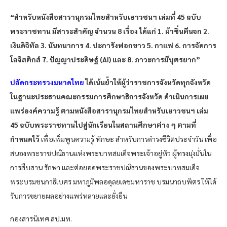
“สำหรับหนังสือสารานุกรมไทยสำหรับเยาวชนฯ เล่มที่ 45 ฉบับ
พระราชทาน มีสาระสำคัญ จำนวน 8 เรื่อง ได้แก่ 1. ผ้าซิ่นตีนจก 2.
เงินดิจิทัล 3. นันทนาการ 4. ปะการังฟอกขาว 5. กาแฟ 6. การจัดการ
โลจิสติกส์ 7. ปัญญาประดิษฐ์ (AI) และ 8. ภาวะการมีบุตรยาก”
ปลัดกระทรวงมหาดไทย
ได้เน้นย้ำให้ผู้ว่าราชการจังหวัดทุกจังหวัด
ในฐานะประธานคณะกรรมการศึกษาธิการจังหวัด ดำเนินการเผย
แพร่องค์ความรู้ ตามหนังสือสารานุกรมไทยสำหรับเยาวชนฯ เล่ม
45 ฉบับพระราชทานไปสู่นักเรียนในสถานศึกษาต่าง ๆ ตามที่
กำหนดไว้
เพื่อเพิ่มพูนความรู้ ทักษะ สำหรับการดำรงชีวิตประจำวัน เพื่อ
สนองพระราชปณิธานแห่งพระบาทสมเด็จพระเจ้าอยู่หัว ผู้ทรงมุ่งมั่นใน
การสืบสาน รักษา และต่อยอดพระราชปณิธานของพระบาทสมเด็จ
พระบรมชนกาธิเบศร มหาภูมิพลอดุลยเดชมหาราช บรมนาถบพิตร ให้ได้
รับการขยายผลอย่างแพร่หลายและยั่งยืน
กองสารนิเทศ สป.มท.