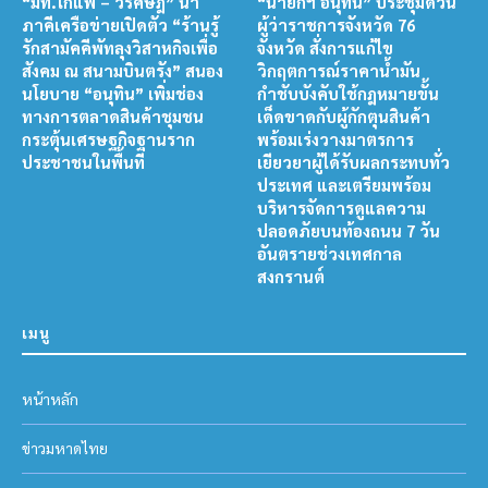
“มท.โกแพ – วรศิษฎ์” นำ
“นายกฯ อนุทิน” ประชุมด่วน
ภาคีเครือข่ายเปิดตัว “ร้านรู้
ผู้ว่าราชการจังหวัด 76
รักสามัคคีพัทลุงวิสาหกิจเพื่อ
จังหวัด สั่งการแก้ไข
สังคม ณ สนามบินตรัง” สนอง
วิกฤตการณ์ราคาน้ำมัน
นโยบาย “อนุทิน” เพิ่มช่อง
กำชับบังคับใช้กฎหมายขั้น
ทางการตลาดสินค้าชุมชน
เด็ดขาดกับผู้กักตุนสินค้า
กระตุ้นเศรษฐกิจฐานราก
พร้อมเร่งวางมาตรการ
ประชาชนในพื้นที่
เยียวยาผู้ได้รับผลกระทบทั่ว
ประเทศ และเตรียมพร้อม
บริหารจัดการดูแลความ
ปลอดภัยบนท้องถนน 7 วัน
อันตรายช่วงเทศกาล
สงกรานต์
เมนู
หน้าหลัก
ข่าวมหาดไทย