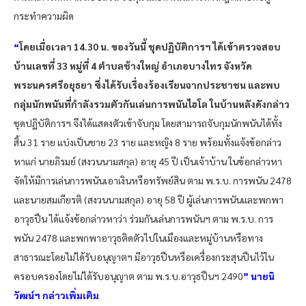
กระทำความผิด
“
โดยเมื่อเวลา 14.30 น. ของวันนี้ ชุดปฏิบัติการฯ ได้เข้าตรวจสอบ
บ้านเลขที่ 33 หมู่ที่ 4 ตำบลช้างใหญ่ อำเภอบางไทร จังหวัด
พระนครศรีอยุธยา ซึ่งได้รับเรื่องร้องเรียนจากประชาชน และพบ
กลุ่มนักพนันที่กำลังรวมตัวกันเล่นการพนันไฮโล ในบ้านหลังดังกล่าว
ชุดปฏิบัติการฯ จึงได้แสดงตัวเข้าจับกุม โดยสามารถจับกุมนักพนันได้ทั้ง
สิ้น 31 ราย แบ่งเป็นชาย 23 ราย และหญิง 8 ราย พร้อมทั้งแจ้งข้อกล่าว
หาแก่ นายภิรมย์ (สงวนนามสกุล) อายุ 45 ปี เป็นเจ้าบ้าน ในข้อกล่าวหา
จัดให้มีการเล่นการพนันเอาเงินหรือทรัพย์สิน ตาม พ.ร.บ. การพนัน 2478
และนายสมเกียรติ (สงวนนามสกุล) อายุ 58 ปี ผู้เล่นการพนันและพกพา
อาวุธปืน ได้แจ้งข้อกล่าวหาว่า ร่วมกันเล่นการพนันฯ ตาม พ.ร.บ. การ
พนัน 2478 และพกพาอาวุธติดตัวไปในเมืองและหมู่บ้านหรือทาง
สาธารณะโดยไม่ได้รับอนุญาตฯ มีอาวุธปืนหรือเครื่องกระสุนปืนไว้ใน
ครอบครองโดยไม่ได้รับอนุญาต ตาม พ.ร.บ.อาวุธปืนฯ 2490
” นายนิ
วัฒน์ฯ กล่าวเพิ่มเติม