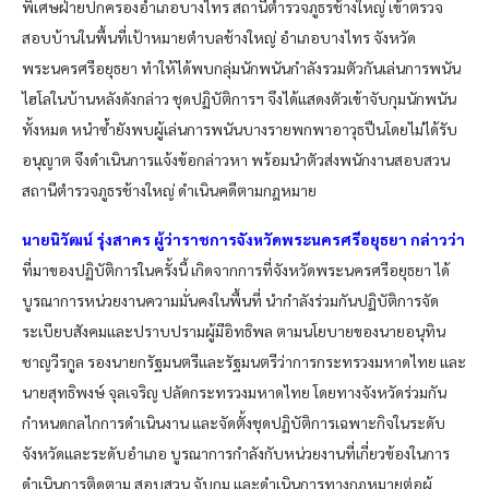
พิเศษฝ่ายปกครองอำเภอบางไทร สถานีตำรวจภูธรช้างใหญ่ เข้าตรวจ
สอบบ้านในพื้นที่เป้าหมายตำบลช้างใหญ่ อำเภอบางไทร จังหวัด
พระนครศรีอยุธยา ทำให้ได้พบกลุ่มนักพนันกำลังรวมตัวกันเล่นการพนัน
ไฮโลในบ้านหลังดังกล่าว ชุดปฏิบัติการฯ จึงได้แสดงตัวเข้าจับกุมนักพนัน
ทั้งหมด หนำซ้ำยังพบผู้เล่นการพนันบางรายพกพาอาวุธปืนโดยไม่ได้รับ
อนุญาต จึงดำเนินการแจ้งข้อกล่าวหา พร้อมนำตัวส่งพนักงานสอบสวน
สถานีตำรวจภูธรช้างใหญ่ ดำเนินคดีตามกฎหมาย
นายนิวัฒน์ รุ่งสาคร ผู้ว่าราชการจังหวัดพระนครศรีอยุธยา กล่าวว่า
ที่มาของปฏิบัติการในครั้งนี้ เกิดจากการที่จังหวัดพระนครศรีอยุธยา ได้
บูรณาการหน่วยงานความมั่นคงในพื้นที่ นำกำลังร่วมกันปฏิบัติการจัด
ระเบียบสังคมและปราบปรามผู้มีอิทธิพล ตามนโยบายของนายอนุทิน
ชาญวีรกูล รองนายกรัฐมนตรีและรัฐมนตรีว่าการกระทรวงมหาดไทย และ
นายสุทธิพงษ์ จุลเจริญ ปลัดกระทรวงมหาดไทย โดยทางจังหวัดร่วมกัน
กำหนดกลไกการดำเนินงาน และจัดตั้งชุดปฏิบัติการเฉพาะกิจในระดับ
จังหวัดและระดับอำเภอ บูรณาการกำลังกับหน่วยงานที่เกี่ยวข้องในการ
ดำเนินการติดตาม สอบสวน จับกุม และดำเนินการทางกฎหมายต่อผู้