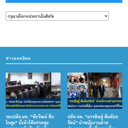
ข่าวยอดนิยม
รองปลัด มท. “ชัยวัฒน์ ชื่น
ปลัด มท. “อรรษิษฐ์ สัมพันธ
โกสุม” นั่งหัวโต๊ะประชุม
รัตน์” นำพนักงานฝ่าย