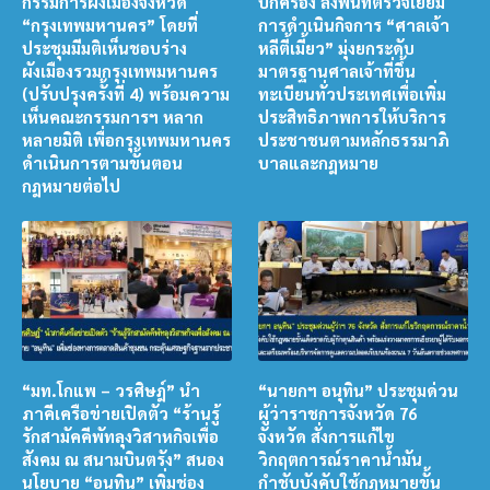
กรรมการผังเมืองจังหวัด
ปกครอง ลงพื้นที่ตรวจเยี่ยม
“กรุงเทพมหานคร” โดยที่
การดำเนินกิจการ “ศาลเจ้า
ประชุมมีมติเห็นชอบร่าง
หลีตี้เมี้ยว” มุ่งยกระดับ
ผังเมืองรวมกรุงเทพมหานคร
มาตรฐานศาลเจ้าที่ขึ้น
(ปรับปรุงครั้งที่ 4) พร้อมความ
ทะเบียนทั่วประเทศเพื่อเพิ่ม
เห็นคณะกรรมการฯ หลาก
ประสิทธิภาพการให้บริการ
หลายมิติ เพื่อกรุงเทพมหานคร
ประชาชนตามหลักธรรมาภิ
ดำเนินการตามขั้นตอน
บาลและกฎหมาย
กฎหมายต่อไป
“มท.โกแพ – วรศิษฎ์” นำ
“นายกฯ อนุทิน” ประชุมด่วน
ภาคีเครือข่ายเปิดตัว “ร้านรู้
ผู้ว่าราชการจังหวัด 76
รักสามัคคีพัทลุงวิสาหกิจเพื่อ
จังหวัด สั่งการแก้ไข
สังคม ณ สนามบินตรัง” สนอง
วิกฤตการณ์ราคาน้ำมัน
นโยบาย “อนุทิน” เพิ่มช่อง
กำชับบังคับใช้กฎหมายขั้น