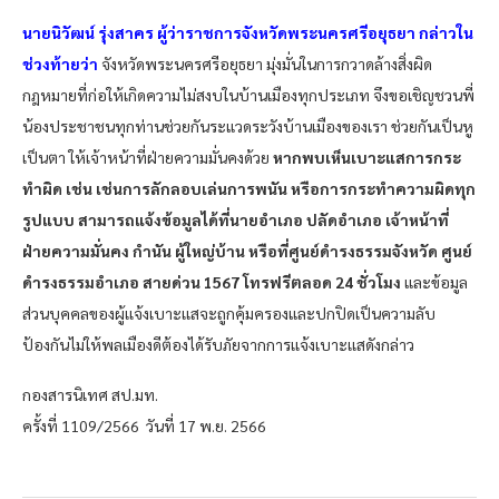
นายนิวัฒน์ รุ่งสาคร ผู้ว่าราชการจังหวัดพระนครศรีอยุธยา กล่าวใน
ช่วงท้ายว่า
จังหวัดพระนครศรีอยุธยา มุ่งมั่นในการกวาดล้างสิ่งผิด
กฎหมายที่ก่อให้เกิดความไม่สงบในบ้านเมืองทุกประเภท จึงขอเชิญชวนพี่
น้องประชาชนทุกท่านช่วยกันระแวดระวังบ้านเมืองของเรา ช่วยกันเป็นหู
เป็นตา ให้เจ้าหน้าที่ฝ่ายความมั่นคงด้วย
หากพบเห็นเบาะแสการกระ
ทำผิด เช่น เช่นการลักลอบเล่นการพนัน หรือการกระทำความผิดทุก
รูปแบบ สามารถแจ้งข้อมูลได้ที่นายอำเภอ ปลัดอำเภอ เจ้าหน้าที่
ฝ่ายความมั่นคง กำนัน ผู้ใหญ่บ้าน หรือที่ศูนย์ดำรงธรรมจังหวัด ศูนย์
ดำรงธรรมอำเภอ สายด่วน 1567 โทรฟรีตลอด 24 ชั่วโมง
และข้อมูล
ส่วนบุคคลของผู้เเจ้งเบาะเเสจะถูกคุ้มครองและปกปิดเป็นความลับ
ป้องกันไม่ให้พลเมืองดีต้องได้รับภัยจากการเเจ้งเบาะเเสดังกล่าว
กองสารนิเทศ สป.มท.
ครั้งที่ 1109/2566 วันที่ 17 พ.ย. 2566