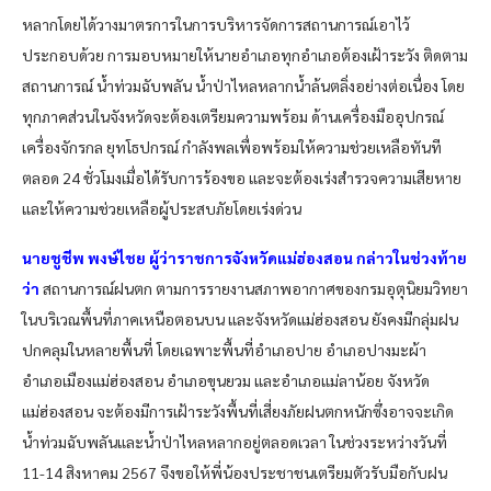
หลากโดยได้วางมาตรการในการบริหารจัดการสถานการณ์เอาไว้
ประกอบด้วย การมอบหมายให้นายอำเภอทุกอำเภอต้องเฝ้าระวัง ติดตาม
สถานการณ์ น้ำท่วมฉับพลัน น้ำป่าไหลหลากน้ำล้นตลิ่งอย่างต่อเนื่อง โดย
ทุกภาคส่วนในจังหวัดจะต้องเตรียมความพร้อม ด้านเครื่องมืออุปกรณ์
เครื่องจักรกล ยุทโธปกรณ์ กำลังพลเพื่อพร้อมให้ความช่วยเหลือทันที
ตลอด 24 ชั่วโมงเมื่อได้รับการร้องขอ และจะต้องเร่งสำรวจความเสียหาย
และให้ความช่วยเหลือผู้ประสบภัยโดยเร่งด่วน
นายชูชีพ พงษ์ไชย ผู้ว่าราชการจังหวัดแม่ฮ่องสอน กล่าวในช่วงท้าย
ว่า
สถานการณ์ฝนตก ตามการรายงานสภาพอากาศของกรมอุตุนิยมวิทยา
ในบริเวณพื้นที่ภาคเหนือตอนบน และจังหวัดแม่ฮ่องสอน ยังคงมีกลุ่มฝน
ปกคลุมในหลายพื้นที่ โดยเฉพาะพื้นที่อำเภอปาย อำเภอปางมะผ้า
อำเภอเมืองแม่ฮ่องสอน อำเภอขุนยวม และอำเภอแม่ลาน้อย จังหวัด
แม่ฮ่องสอน จะต้องมีการเฝ้าระวังพื้นที่เสี่ยงภัยฝนตกหนักซึ่งอาจจะเกิด
น้ำท่วมฉับพลันและน้ำป่าไหลหลากอยู่ตลอดเวลา ในช่วงระหว่างวันที่
11-14 สิงหาคม 2567 จึงขอให้พี่น้องประชาชนเตรียมตัวรับมือกับฝน