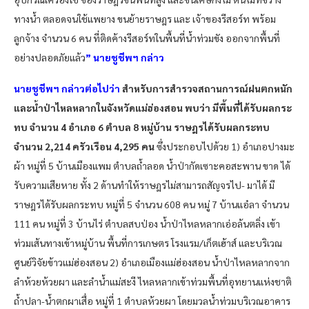
ทางน้ำ ตลอดจนใช้แพยาง ขนย้ายราษฎร และ เจ้าของรีสอร์ท พร้อม
ลูกจ้าง จำนวน 6 คน ที่ติดค้างรีสอร์ทในพื้นที่น้ำท่วมขัง ออกจากพื้นที่
อย่างปลอดภัยแล้ว
” นายชูชีพฯ กล่าว
นายชูชีพฯ กล่าวต่อไปว่า
สำหรับการสำรวจสถานการณ์ฝนตกหนัก
และน้ำป่าไหลหลากในจังหวัดแม่ฮ่องสอน พบว่า มีพื้นที่ได้รับผลกระ
ทบ จำนวน 4 อำเภอ 6 ตำบล 8 หมู่บ้าน ราษฎรได้รับผลกระทบ
จำนวน 2,214 ครัวเรือน 4,295 คน
ซึ่งประกอบไปด้วย 1) อำเภอปางมะ
ผ้า หมู่ที่ 5 บ้านเมืองแพม ตำบลถ้ำลอด น้ำป่ากัดเซาะคอสะพาน ขาด ได้
รับความเสียหาย ทั้ง 2 ด้านทำให้ราษฎรไม่สามารถสัญจรไป- มาได้ มี
ราษฎรได้รับผลกระทบ หมู่ที่ 5 จำนวน 608 คน หมู่ 7 บ้านแอ๋ลา จำนวน
111 คน หมู่ที่ 3 บ้านไร่ ตำบลสบป่อง น้ำป่าไหลหลากเอ่อล้นตลิ่ง เข้า
ท่วมเส้นทางเข้าหมู่บ้าน พื้นที่การเกษตร โรงแรม/เก็ตเฮ้าส์ และบริเวณ
ศูนย์วิจัยข้าวแม่ฮ่องสอน 2) อำเภอเมืองแม่ฮ่องสอน น้ำป่าไหลหลากจาก
ลำห้วยห้วยผา และลำน้ำแม่สะงี ไหลหลากเข้าท่วมพื้นที่อุทยานแห่งชาติ
ถ้ำปลา-น้ำตกผาเสื่อ หมู่ที่ 1 ตำบลห้วยผา โดยมวลน้ำท่วมบริเวณอาคาร