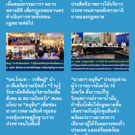
เห็นคณะกรรมการฯ หลาก
ประสิทธิภาพการให้บริการ
หลายมิติ เพื่อกรุงเทพมหานคร
ประชาชนตามหลักธรรมาภิ
ดำเนินการตามขั้นตอน
บาลและกฎหมาย
กฎหมายต่อไป
“มท.โกแพ – วรศิษฎ์” นำ
“นายกฯ อนุทิน” ประชุมด่วน
ภาคีเครือข่ายเปิดตัว “ร้านรู้
ผู้ว่าราชการจังหวัด 76
รักสามัคคีพัทลุงวิสาหกิจเพื่อ
จังหวัด สั่งการแก้ไข
สังคม ณ สนามบินตรัง” สนอง
วิกฤตการณ์ราคาน้ำมัน
นโยบาย “อนุทิน” เพิ่มช่อง
กำชับบังคับใช้กฎหมายขั้น
ทางการตลาดสินค้าชุมชน
เด็ดขาดกับผู้กักตุนสินค้า
กระตุ้นเศรษฐกิจฐานราก
พร้อมเร่งวางมาตรการ
ประชาชนในพื้นที่
เยียวยาผู้ได้รับผลกระทบทั่ว
ประเทศ และเตรียมพร้อม