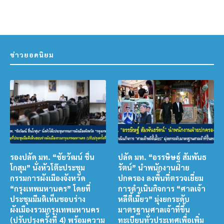
ข่าวยอดนิยม
รองปลัด มท. “ชัยวัฒน์ ชื่น
ปลัด มท. “อรรษิษฐ์ สัมพันธ
โกสุม” นั่งหัวโต๊ะประชุม
รัตน์” นำพนักงานฝ่าย
กรรมการผังเมืองจังหวัด
ปกครอง ลงพื้นที่ตรวจเยี่ยม
“กรุงเทพมหานคร” โดยที่
การดำเนินกิจการ “ศาลเจ้า
ประชุมมีมติเห็นชอบร่าง
หลีตี้เมี้ยว” มุ่งยกระดับ
ผังเมืองรวมกรุงเทพมหานคร
มาตรฐานศาลเจ้าที่ขึ้น
(ปรับปรุงครั้งที่ 4) พร้อมความ
ทะเบียนทั่วประเทศเพื่อเพิ่ม