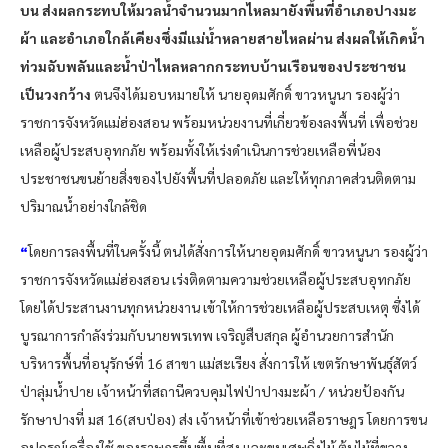
บน ส่งผลกระทบให้มวลน้ำจำนวนมากไหลมายังพื้นที่อำเภอปางมะ
ผ้า และอำเภอใกล้เคียงซึ่งมีแม่น้ำหลายสายไหลผ่าน ส่งผลให้เกิดน้ำ
ท่วมฉับพลันและน้ำป่าไหลหลากกระทบบ้านเรือนของประชาชน
เป็นวงกว้าง
ตนจึงได้มอบหมายให้ นายอุดมศักดิ์ ขาวหนูนา รองผู้ว่า
ราชการจังหวัดแม่ฮ่องสอน พร้อมหน่วยงานที่เกี่ยวข้องลงพื้นที่ เพื่อช่วย
เหลือผู้ประสบอุทกภัย พร้อมทั้งให้เร่งดำเนินการช่วยเหลือพี่น้อง
ประชาชนขนย้ายสิ่งของไปยังพื้นที่ปลอดภัย และให้ทุกภาคส่วนติดตาม
ปริมาณน้ำอย่างใกล้ชิด
“
โดยการลงพื้นที่ในครั้งนี้ ตนได้สั่งการให้นายอุดมศักดิ์ ขาวหนูนา รองผู้ว่า
ราชการจังหวัดแม่ฮ่องสอน เร่งติดตามความช่วยเหลือผู้ประสบอุทกภัย
โดยได้ประสานงานทุกหน่วยงาน เข้าให้การช่วยเหลือผู้ประสบเหตุ ซึ่งได้
บูรณาการกำลังร่วมกับนายพรเทพ เจริญสืบสกุล ผู้อำนวยการสำนัก
บริหารพื้นที่อนุรักษ์ที่ 16 สาขา แม่สะเรียง สั่งการให้ เขตรักษาพันธุ์สัตว์
ป่าลุ่มน้ำปาย เจ้าหน้าที่สถานีควบคุมไฟป่าปางมะผ้า / หน่วยป้องกัน
รักษาปางที่ มส 16(สบป่อง) ส่ง เจ้าหน้าที่เข้าช่วยเหลือราษฎร โดยการขน
อุปกรณ์เครื่องใช้ ของราษฎรขึ้นพื้นที่สูง และขนเศษกิ่งไม้ ต้นไม้ที่ขวาง