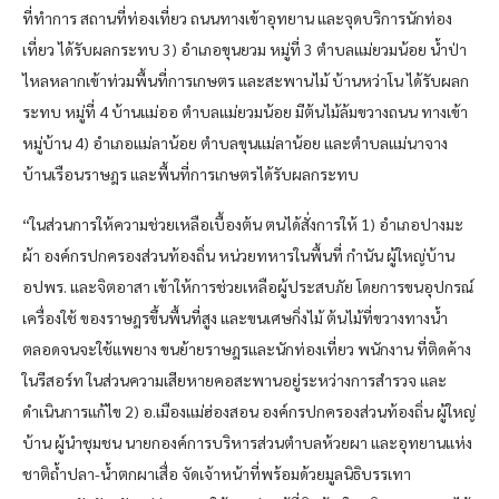
ที่ทำการ สถานที่ท่องเที่ยว ถนนทางเข้าอุทยาน และจุดบริการนักท่อง
เที่ยว ได้รับผลกระทบ 3) อำเภอขุนยวม หมู่ที่ 3 ตำบลแม่ยวมน้อย น้ำป่า
ไหลหลากเข้าท่วมพื้นที่การเกษตร และสะพานไม้ บ้านหว่าโน ได้รับผลก
ระทบ หมู่ที่ 4 บ้านแม่ออ ตำบลแม่ยวมน้อย มีต้นไม้ล้มขวางถนน ทางเข้า
หมู่บ้าน 4) อำเภอแม่ลาน้อย ตำบลขุนแม่ลาน้อย และตำบลแม่นาจาง
บ้านเรือนราษฎร และพื้นที่การเกษตรได้รับผลกระทบ
“ในส่วนการให้ความช่วยเหลือเบื้องต้น ตนได้สั่งการให้ 1) อำเภอปางมะ
ผ้า องค์กรปกครองส่วนท้องถิ่น หน่วยทหารในพื้นที่ กำนัน ผู้ใหญ่บ้าน
อปพร. และจิตอาสา เข้าให้การช่วยเหลือผู้ประสบภัย โดยการขนอุปกรณ์
เครื่องใช้ ของราษฎรขึ้นพื้นที่สูง และขนเศษกิ่งไม้ ต้นไม้ที่ขวางทางน้ำ
ตลอดจนจะใช้แพยาง ขนย้ายราษฎรและนักท่องเที่ยว พนักงาน ที่ติดค้าง
ในรีสอร์ท ในส่วนความเสียหายคอสะพานอยู่ระหว่างการสำรวจ และ
ดำเนินการแก้ไข 2) อ.เมืองแม่ฮ่องสอน องค์กรปกครองส่วนท้องถิ่น ผู้ใหญ่
บ้าน ผู้นำชุมชน นายกองค์การบริหารส่วนตำบลห้วยผา และอุทยานแห่ง
ชาติถ้ำปลา-น้ำตกผาเสื่อ จัดเจ้าหน้าที่พร้อมด้วยมูลนิธิบรรเทา