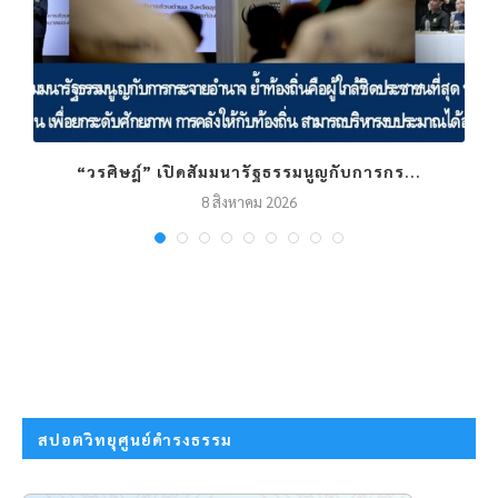
“วรศิษฎ์” เปิดสัมมนารัฐธรรมนูญกับการกร...
8 สิงหาคม 2026
สปอตวิทยุศูนย์ดำรงธรรม