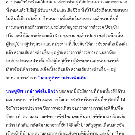
สาธารณภัยจังหวัดแม่ฮ่องสอน ให้การช่วยผู้ที่ติดค้างในบริเวณอุทยาน ได้
ทั้งหมดแล้ว ไม่มีผู้ได้รับบาดเจ็บและเสียชีวิต ทั้งนี้ ได้แจ้งเตือนประชาชน
ในพื้นที่เฝ้าระวังน้ำป่าไหลหลากเพิ่มเติม ในส่วนความเสียหายพื้นที่
การเกษตร และสิ่งสาธารณประโยชน์อยู่ระหว่างการสำรวจ ปัจจุบัน
ปริมาณน้ำได้ลดระดับลงแล้ว 3) อ.ขุนยวม องค์กรปกครองส่วนท้องถิ่น
ผู้ใหญ่บ้าน ผู้นำชุมชน และหน่วยงานที่เกี่ยวข้องให้การช่วยเหลือเบื้องต้น
แล้ว ความเสียหายด้านอื่น ๆ อยู่ระหว่างการสำรวจ 4) อ.แม่ลาน้อย
องค์กรปกครองส่วนท้องถิ่น ผู้ใหญ่บ้าน ผู้นำชุมชน และหน่วยงานที่
เกี่ยวข้องให้การช่วยเหลือเบื้องต้นแล้ว ความเสียหายด้านอื่น ๆ อยู่
ระหว่างการสำรวจ
” นายชูชีพฯ กล่าวเพิ่มเติม
นายชูชีพฯ กล่าวต่อไปอีกว่า
นอกจากนี้ ยังมีสถานที่ท่องเที่ยวที่ได้รับ
ผลกระทบจากน้ำป่าไหลหลาก โดยทางสำนักบริหารพื้นที่อนุรักษ์ที่ 14
จึงมีการออกประกาศ ปิดการท่องเที่ยว จนกว่าสถานการณ์จะดีขึ้นเพื่อ
จัดการทำความสะอาดเศษซากพืช โคลนตม ดินทรายที่ทับถม บริเวณดัง
กล่าว ให้กลับมาดังเดิม นอกจากนี้ยัง ได้ติดตั้งป้ายสัญญาณเตือนและจัด
เจ้าหน้าที่อำนวยความสะดวกบริเวณเส้นทางที่มีน้ำท่วม และน้ำป่าไหล