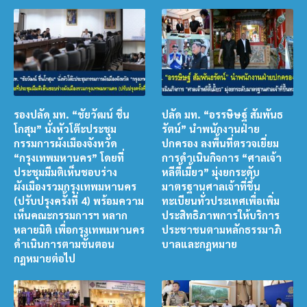
รองปลัด มท. “ชัยวัฒน์ ชื่น
ปลัด มท. “อรรษิษฐ์ สัมพันธ
โกสุม” นั่งหัวโต๊ะประชุม
รัตน์” นำพนักงานฝ่าย
กรรมการผังเมืองจังหวัด
ปกครอง ลงพื้นที่ตรวจเยี่ยม
“กรุงเทพมหานคร” โดยที่
การดำเนินกิจการ “ศาลเจ้า
ประชุมมีมติเห็นชอบร่าง
หลีตี้เมี้ยว” มุ่งยกระดับ
ผังเมืองรวมกรุงเทพมหานคร
มาตรฐานศาลเจ้าที่ขึ้น
(ปรับปรุงครั้งที่ 4) พร้อมความ
ทะเบียนทั่วประเทศเพื่อเพิ่ม
เห็นคณะกรรมการฯ หลาก
ประสิทธิภาพการให้บริการ
หลายมิติ เพื่อกรุงเทพมหานคร
ประชาชนตามหลักธรรมาภิ
ดำเนินการตามขั้นตอน
บาลและกฎหมาย
กฎหมายต่อไป