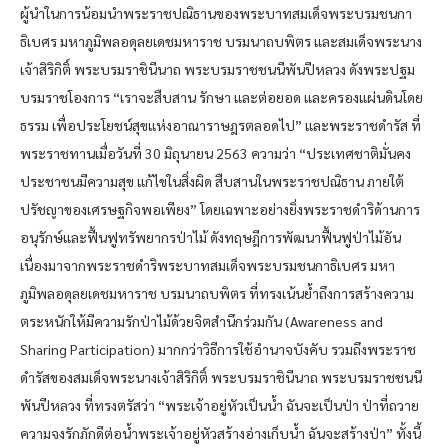
ผู้นำในการน้อมนำพระราชปณิธานของพระบาทสมเด็จพระบรมชนกา
ธิเบศร มหาภูมิพลอดุลยเดชมหาราช บรมนาถบพิตร และสมเด็จพระนาง
เจ้าสิริกิติ์ พระบรมราชินีนาถ พระบรมราชชนนีพันปีหลวง ดังพระปฐม
บรมราชโองการ “เราจะสืบสาน รักษา และต่อยอด และครองแผ่นดินโดย
ธรรม เพื่อประโยชน์สุขแห่งอาณาราษฎรตลอดไป” และพระราชดำรัส ที่
พระราชทานเมื่อวันที่ 30 มิถุนายน 2563 ความว่า “ประเทศชาติมั่นคง
ประชาชนมีความสุข แก้ไขในสิ่งผิด สืบสานในพระราชปณิธาน ภายใต้
ปรัชญาของเศรษฐกิจพอเพียง” โดยเฉพาะอย่างยิ่งพระราชดำริด้านการ
อนุรักษ์และฟื้นฟูทรัพยากรป่าไม้ ดังทฤษฎีการพัฒนาฟื้นฟูป่าไม้อัน
เนื่องมาจากพระราชดำริพระบาทสมเด็จพระบรมชนกาธิเบศร มหา
ภูมิพลอดุลยเดชมหาราช บรมนาถบพิตร ที่ทรงเน้นย้ำถึงการสร้างความ
ตระหนักให้มีความรักป่าไม้ด้วยจิตสำนึกร่วมกัน (Awareness and
Sharing Participation) มากกว่าวิธีการใช้อำนาจบังคับ รวมถึงพระราช
ดำรัสของสมเด็จพระนางเจ้าสิริกิติ์ พระบรมราชินีนาถ พระบรมราชชนนี
พันปีหลวง ที่ทรงตรัสว่า “พระเจ้าอยู่หัวเป็นน้ำ ฉันจะเป็นป่า ป่าที่ถวาย
ความจงรักภักดีต่อน้ำพระเจ้าอยู่หัวสร้างอ่างเก็บน้ำ ฉันจะสร้างป่า” ทั้งนี้