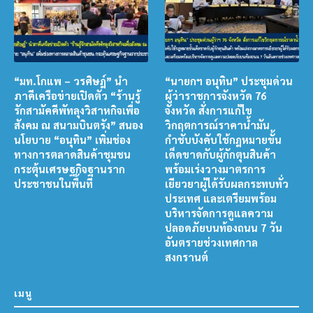
“มท.โกแพ – วรศิษฎ์” นำ
“นายกฯ อนุทิน” ประชุมด่วน
ภาคีเครือข่ายเปิดตัว “ร้านรู้
ผู้ว่าราชการจังหวัด 76
รักสามัคคีพัทลุงวิสาหกิจเพื่อ
จังหวัด สั่งการแก้ไข
สังคม ณ สนามบินตรัง” สนอง
วิกฤตการณ์ราคาน้ำมัน
นโยบาย “อนุทิน” เพิ่มช่อง
กำชับบังคับใช้กฎหมายขั้น
ทางการตลาดสินค้าชุมชน
เด็ดขาดกับผู้กักตุนสินค้า
กระตุ้นเศรษฐกิจฐานราก
พร้อมเร่งวางมาตรการ
ประชาชนในพื้นที่
เยียวยาผู้ได้รับผลกระทบทั่ว
ประเทศ และเตรียมพร้อม
บริหารจัดการดูแลความ
ปลอดภัยบนท้องถนน 7 วัน
อันตรายช่วงเทศกาล
สงกรานต์
เมนู