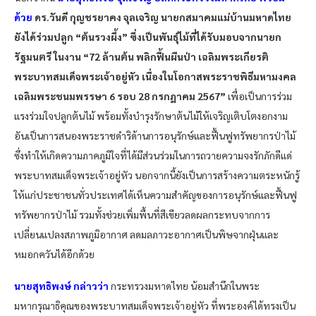
ด้วย
ดร.วันดี กุญชรยาคง จุลเจริญ นายกสมาคมแม่บ้านมหาดไทย
ยังได้ร่วมปลูก “ต้นรวงผึ้ง” ซึ่งเป็นพันธุ์ไม้ที่ได้รับมอบจากนายก
รัฐมนตรี ในงาน “72 ล้านต้น พลิกฟื้นผืนป่า เฉลิมพระเกียรติ
พระบาทสมเด็จพระเจ้าอยู่หัว เนื่องในโอกาสพระราชพิธีมหามงคล
เฉลิมพระชนมพรรษา 6 รอบ 28 กรกฎาคม 2567”
เพื่อเป็นการร่วม
แรงร่วมใจปลูกต้นไม้ พร้อมทั้งบำรุงรักษาต้นไม้ให้เจริญเติบโตงอกงาม
อันเป็นการสนองพระราชดำริด้านการอนุรักษ์และฟื้นฟูทรัพยากรป่าไม้
ซึ่งทำให้เกิดความภาคภูมิใจที่ได้มีส่วนร่วมในการถวายความจงรักภักดีแด่
พระบาทสมเด็จพระเจ้าอยู่หัว นอกจากนี้ยังเป็นการสร้างความตระหนักรู้
ให้แก่ประชาชนทั่วประเทศได้เห็นความสำคัญของการอนุรักษ์และฟื้นฟู
ทรัพยากรป่าไม้ รวมทั้งช่วยเพิ่มพื้นที่สีเขียวลดผลกระทบจากการ
เปลี่ยนแปลงสภาพภูมิอากาศ ลดมลภาวะอากาศเป็นพิษจากฝุ่นและ
หมอกควันได้อีกด้วย
นายสุทธิพงษ์ กล่าวว่า
กระทรวงมหาดไทย น้อมสำนึกในพระ
มหากรุณาธิคุณของพระบาทสมเด็จพระเจ้าอยู่หัว ที่พระองค์ได้ทรงเป็น