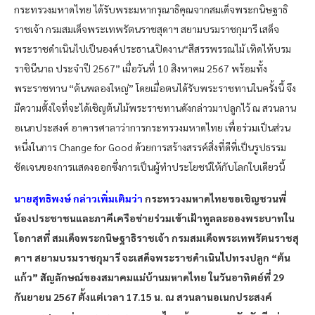
กระทรวงมหาดไทย ได้รับพระมหากรุณาธิคุณจากสมเด็จพระกนิษฐาธิ
ราชเจ้า กรมสมเด็จพระเทพรัตนราชสุดาฯ สยามบรมราชกุมารี เสด็จ
พระราชดำเนินไปเป็นองค์ประธานเปิดงาน“สีสรรพรรณไม้ เทิดไท้บรม
ราชินีนาถ ประจำปี 2567” เมื่อวันที่ 10 สิงหาคม 2567 พร้อมทั้ง
พระราชทาน “ต้นพลองใหญ่” โดยเมื่อตนได้รับพระราชทานในครั้งนี้ จึง
มีความตั้งใจที่จะได้เชิญต้นไม้พระราชทานดังกล่าวมาปลูกไว้ ณ สวนลาน
อเนกประสงค์ อาคารศาลาว่าการกระทรวงมหาดไทย เพื่อร่วมเป็นส่วน
หนึ่งในการ Change for Good ด้วยการสร้างสรรค์สิ่งที่ดีที่เป็นรูปธรรม
ชัดเจนของการแสดงออกซึ่งการเป็นผู้ทำประโยชน์ให้กับโลกใบเดียวนี้
นายสุทธิพงษ์ กล่าวเพิ่มเติมว่า
กระทรวงมหาดไทยขอเชิญชวนพี่
น้องประชาชนและภาคีเครือข่ายร่วมเข้าเฝ้าทูลละอองพระบาทใน
โอกาสที่ สมเด็จพระกนิษฐาธิราชเจ้า กรมสมเด็จพระเทพรัตนราชสุ
ดาฯ สยามบรมราชกุมารี จะเสด็จพระราชดำเนินไปทรงปลูก “ต้น
แก้ว” สัญลักษณ์ของสมาคมแม่บ้านมหาดไทย ในวันอาทิตย์ที่ 29
กันยายน 2567 ตั้งแต่เวลา 17.15 น. ณ สวนลานอเนกประสงค์