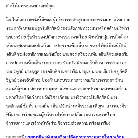
สำนึกในพระมหากรุณาธิคุณ
โดยในกิจกรรมครั้งนี้ มีคณะผู้บริหารระดับสูงของกระทรวงมหาดไทยร่วม
งาน อาทิ นายเชษฐา โมสิกรัตน์ รองปลัดกระทรวงมหาดไทยด้านบริหาร
นายราชันย์ ซุ้นหั้ว รองปลัดกระทรวงมหาดไทย หัวหน้ากลุ่มภารกิจด้าน
พัฒนาชุมชนและส่งเสริมการปกครองท้องถิ่น นายพงศ์รัตน์ ภิรมย์รัตน์
อธิบดีกรมโยธาธิการและผังเมือง นายขจร ศรีชวโนทัย อธิบดีกรมส่งเสริม
การปกครองท้องถิ่น นายบรรจบ จันทรัตน์ รองอธิบดีกรมการปกครอง
นายวิฑูรย์ นวลนุกูล รองอธิบดีกรมการพัฒนาชุมชน นายเธียรชัย ชูกิตติ
วิบูลย์ รองอธิบดีกรมป้องกันและบรรเทาสาธารณภัย นางวรสุดา รัตน
สุคนธ์ ผู้ช่วยปลัดกระทรวงมหาดไทย และคณะอุปนายกสมาคมแม่บ้าน
มหาดไทย ได้แก่ นางปวีณ์ริศา เกิดสม นางจิราภรณ์ โมสิกรัตน์ นาง
นงลักษณ์ ซุ้นหั้ว นางศลิษา ภิรมย์รัตน์ นางจิรวรรณ เพ็ญพาส นางอรจิรา
ศิริมงคล พร้อมคณะผู้บริหารสำนักงานปลัดกระทรวงมหาดไทย
ข้าราชการ และเจ้าหน้าที่ ร่วมกิจกรรมด้วยความพร้อมเพรียง
นอกจากนี้
นายสุทธิพงษ์ จุลเจริญ ปลัดกระทรวงมหาดไทย พร้อม