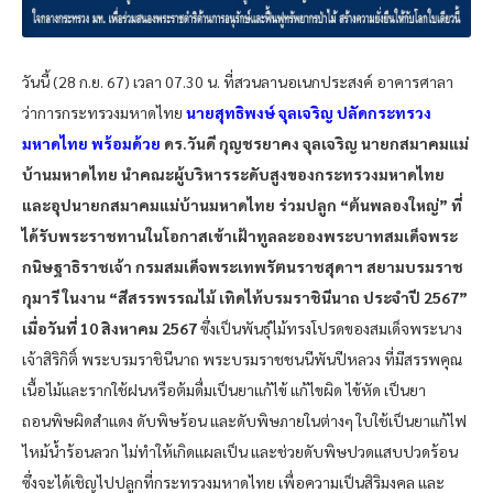
วันนี้ (28 ก.ย. 67) เวลา 07.30 น. ที่สวนลานอเนกประสงค์ อาคารศาลา
ว่าการกระทรวงมหาดไทย
นายสุทธิพงษ์ จุลเจริญ ปลัดกระทรวง
มหาดไทย พร้อมด้วย
ดร.วันดี กุญชรยาคง จุลเจริญ นายกสมาคมแม่
บ้านมหาดไทย นำคณะผู้บริหารระดับสูงของกระทรวงมหาดไทย
และอุปนายกสมาคมแม่บ้านมหาดไทย ร่วมปลูก “ต้นพลองใหญ่” ที่
ได้รับพระราชทานในโอกาสเข้าเฝ้าทูลละอองพระบาทสมเด็จพระ
กนิษฐาธิราชเจ้า กรมสมเด็จพระเทพรัตนราชสุดาฯ สยามบรมราช
กุมารี ในงาน “สีสรรพรรณไม้ เทิดไท้บรมราชินีนาถ ประจำปี 2567”
เมื่อวันที่ 10 สิงหาคม 2567
ซึ่งเป็นพันธุ์ไม้ทรงโปรดของสมเด็จพระนาง
เจ้าสิริกิติ์ พระบรมราชินีนาถ พระบรมราชชนนีพันปีหลวง ที่มีสรรพคุณ
เนื้อไม้และรากใช้ฝนหรือต้มดื่มเป็นยาแก้ไข้ แก้ไขผิด ไข้หัด เป็นยา
ถอนพิษผิดสำแดง ดับพิษร้อน และดับพิษภายในต่างๆ ใบใช้เป็นยาแก้ไฟ
ไหม้น้ำร้อนลวก ไม่ทำให้เกิดแผลเป็น และช่วยดับพิษปวดแสบปวดร้อน
ซึ่งจะได้เชิญไปปลูกที่กระทรวงมหาดไทย เพื่อความเป็นสิริมงคล และ