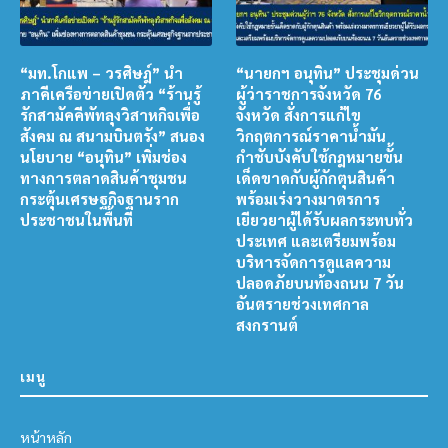
“มท.โกแพ – วรศิษฎ์” นำ
“นายกฯ อนุทิน” ประชุมด่วน
ภาคีเครือข่ายเปิดตัว “ร้านรู้
ผู้ว่าราชการจังหวัด 76
รักสามัคคีพัทลุงวิสาหกิจเพื่อ
จังหวัด สั่งการแก้ไข
สังคม ณ สนามบินตรัง” สนอง
วิกฤตการณ์ราคาน้ำมัน
นโยบาย “อนุทิน” เพิ่มช่อง
กำชับบังคับใช้กฎหมายขั้น
ทางการตลาดสินค้าชุมชน
เด็ดขาดกับผู้กักตุนสินค้า
กระตุ้นเศรษฐกิจฐานราก
พร้อมเร่งวางมาตรการ
ประชาชนในพื้นที่
เยียวยาผู้ได้รับผลกระทบทั่ว
ประเทศ และเตรียมพร้อม
บริหารจัดการดูแลความ
ปลอดภัยบนท้องถนน 7 วัน
อันตรายช่วงเทศกาล
สงกรานต์
เมนู
หน้าหลัก