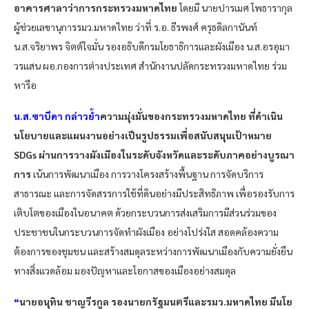
อาคารศาลาว่าการกระทรวงมหาดไทย
โดยมี นายปารเมศ โพธารากุล
ผู้ช่วยเลขานุการรมว.มหาดไทย ว่าที่ ร.อ. ธีรพงศ์ ครุธดิลกานันท์
น.ส.จริยาพร จิตต์ใจมั่น รองอธิบดีกรมโยธาธิการและผังเมือง น.ส.อรอุมา
วรแสน ผอ.กองการต่างประเทศ สำนักงานปลัดกระทรวงมหาดไทย ร่วม
หารือ
น.ส.ซาบีดา กล่าวย้ำ
ความมุ่งมั่นของกระทรวงมหาดไทย ที่ดำเนิน
นโยบายและแผนงานอย่างเป็นรูปธรรมเพื่อสนับสนุนเป้าหมาย
SDGs ผ่านการวางผังเมืองในระดับจังหวัดและระดับภาคอย่างบูรณา
การ
เน้นการพัฒนาเมือง การวางโครงสร้างพื้นฐาน การจัดบริการ
สาธารณะ และการจัดสรรการใช้ที่ดินอย่างมีประสิทธิภาพ เพื่อรองรับการ
เติบโตของเมืองในอนาคต ด้วยกระบวนการส่งเสริมการมีส่วนร่วมของ
ประชาชนในกระบวนการจัดทำผังเมือง อย่างโปร่งใส สอดคล้องความ
ต้องการของชุมชน และสร้างสมดุลระหว่างการพัฒนาเมืองกับความยั่งยืน
ทางสิ่งแวดล้อม มองปัญหาและโอกาสของเมืองอย่างสมดุล
“
นายอนุทิน ชาญวีรกูล รองนายกรัฐมนตรีและรมว.มหาดไทย มีนโย