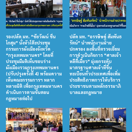
รองปลัด มท. “ชัยวัฒน์ ชื่น
ปลัด มท. “อรรษิษฐ์ สัมพันธ
โกสุม” นั่งหัวโต๊ะประชุม
รัตน์” นำพนักงานฝ่าย
กรรมการผังเมืองจังหวัด
ปกครอง ลงพื้นที่ตรวจเยี่ยม
“กรุงเทพมหานคร” โดยที่
การดำเนินกิจการ “ศาลเจ้า
ประชุมมีมติเห็นชอบร่าง
หลีตี้เมี้ยว” มุ่งยกระดับ
ผังเมืองรวมกรุงเทพมหานคร
มาตรฐานศาลเจ้าที่ขึ้น
(ปรับปรุงครั้งที่ 4) พร้อมความ
ทะเบียนทั่วประเทศเพื่อเพิ่ม
เห็นคณะกรรมการฯ หลาก
ประสิทธิภาพการให้บริการ
หลายมิติ เพื่อกรุงเทพมหานคร
ประชาชนตามหลักธรรมาภิ
ดำเนินการตามขั้นตอน
บาลและกฎหมาย
กฎหมายต่อไป