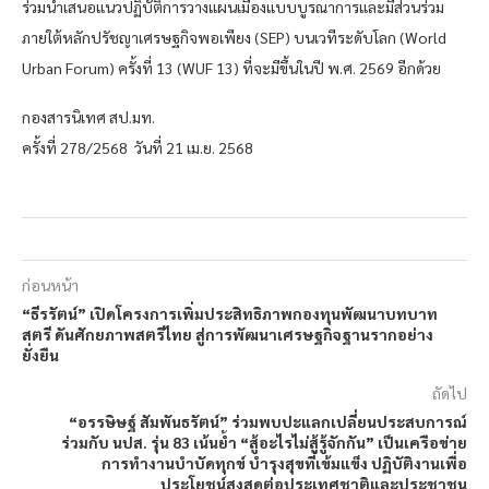
ร่วมนำเสนอแนวปฏิบัติการวางแผนเมืองแบบบูรณาการและมีส่วนร่วม
ภายใต้หลักปรัชญาเศรษฐกิจพอเพียง (SEP) บนเวทีระดับโลก (World
Urban Forum) ครั้งที่ 13 (WUF 13) ที่จะมีขึ้นในปี พ.ศ. 2569 อีกด้วย
กองสารนิเทศ สป.มท.
ครั้งที่ 278/2568 วันที่ 21 เม.ย. 2568
ก่อนหน้า
“ธีรรัตน์” เปิดโครงการเพิ่มประสิทธิภาพกองทุนพัฒนาบทบาท
สตรี ดันศักยภาพสตรีไทย สู่การพัฒนาเศรษฐกิจฐานรากอย่าง
ยั่งยืน
ถัดไป
“อรรษิษฐ์ สัมพันธรัตน์” ร่วมพบปะแลกเปลี่ยนประสบการณ์
ร่วมกับ นปส. รุ่น 83 เน้นย้ำ “สู้อะไรไม่สู้รู้จักกัน” เป็นเครือข่าย
การทำงานบำบัดทุกข์ บำรุงสุขที่เข้มแข็ง ปฏิบัติงานเพื่อ
ประโยชน์สูงสุดต่อประเทศชาติและประชาชน