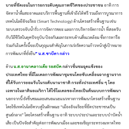
บายที่ชัดเจนในการยกระดับคุณภาพชีวิตของประชาชน
อาทิ การ
จัดหาน้ำดื่มสะอาดและบริการพื้นฐานที่เข้าถึงได้ฟรี รวมถึงการบูรณาการ
เทคโนโลยีอัจฉริยะ (Smart Technology) ด้านโครงสร้างพื้นฐาน เช่น
ระบบตรวจจับน้ำรั่ว การจัดการขยะ และการบริหารจัดการน้ำ ที่สอดรับ
กับวิถีชีวิตในยุคปัจจุบัน ป้องกันผลกระทบด้านสิ่งแวดล้อม ซึ่งการหารือ
ร่วมกันในครั้งนี้จะเป็นกุญแจสำคัญในการเร่งรัดความก้าวหน้าสู่เป้าหมาย
การพัฒนาที่ยั่งยืน
” น.ส.ซาบีดา กล่าว
ด้าน
น.ส.อานาคลาวเดีย รอสบัค
กล่าวชื่นชมจุดแข็งของ
ประเทศไทย ที่มีโมเดลการพัฒนาชุมชนโดยขับเคลื่อนจากฐานราก
ที่ได้รับการยอมรับในระดับนานาชาติ กระทั่งประเทศอื่น ๆ โดย
เฉพาะในลาตินอเมริกา ได้ใช้โมเดลของไทยเป็นต้นแบบการพัฒนา
นอกจากนี้ ยังชื่นชมและเสนอแนะแนวทางการพัฒนาโครงสร้างพื้นฐาน
โดยใช้เทคโนโลยีควบคู่ในลักษณะ “เมืองอัจฉริยะที่ยึดประชาชนเป็น
ศูนย์กลาง” โดยโครงสร้างพื้นฐาน อาทิ ระบบประปาและระบบบำบัดน้ำ
เสีย เป็นปัจจัยสำคัญต่อการพัฒนาเมือง และขอเชิญกระทรวงมหาดไทย