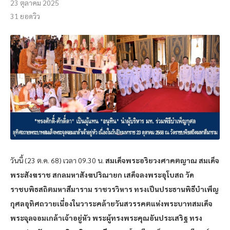
23 ตุลาคม 2025
31
ยอดวิว
วันนี้ (23 ต.ค. 68) เวลา 09.30 น.
สมเด็จพระอริยวงศาคตญาณ สมเด็จ
พระสังฆราช สกลมหาสังฆปริณายก เสด็จลงพระอุโบสถ วัด
ราชบพิธสถิตมหาสีมาราม ราชวรวิหาร ทรงเป็นประธานพิธีบำเพ็ญ
กุศลอุทิศถวายเนี่องในวาระคล้ายวันสวรรคตแห่งพระบาทสมเด็จ
พระจุลจอมเกล้าเจ้าอยู่หัว พระผู้ทรงพระคุณอันประเสริฐ ทรง