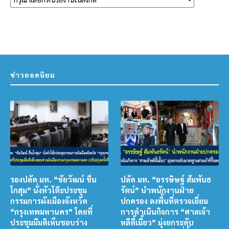
ข่าวยอดนิยม
รองปลัด มท. “ชัยวัฒน์ ชื่น
ปลัด มท. “อรรษิษฐ์ สัมพันธ
โกสุม” นั่งหัวโต๊ะประชุม
รัตน์” นำพนักงานฝ่าย
กรรมการผังเมืองจังหวัด
ปกครอง ลงพื้นที่ตรวจเยี่ยม
“กรุงเทพมหานคร” โดยที่
การดำเนินกิจการ “ศาลเจ้า
ประชุมมีมติเห็นชอบร่าง
หลีตี้เมี้ยว” มุ่งยกระดับ