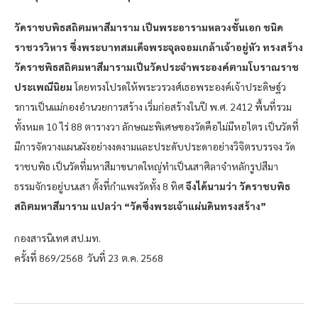
วัดราชบพิธสถิตมหาสีมาราม เป็นพระอารามหลวงชั้นเอก ชนิด
ราชวรวิหาร
ซึ่งพระบาทสมเด็จพระจุลจอมเกล้าเจ้าอยู่หัว ทรงสร้าง
วัดราชพิธสถิตมหาสีมารามเป็นวัดประจำพระองค์ตามโบราณราช
ประเพณีนิยม
โดยทรงโปรดให้พระวรวงศ์เธอพระองค์เจ้าประดิษฐ์ว
รการเป็นแม่กองอำนวยการสร้าง เริ่มก่อสร้างในปี พ.ศ. 2412 พื้นที่รวม
ทั้งหมด 10 ไร่ 88 ตารางวา ลักษณะพิเศษของวัดคือไม่มีหอไตร เป็นวัดที่
มีการจัดวางแผนผังอย่างงดงามและประดับประดาอย่างวิจิตรบรรจง วัด
ราชบพิธ เป็นวัดที่มหาสีมาขนาดใหญ่ทำเป็นเสาศิลาจำหลักรูปสีมา
ธรรมจักรอยู่บนเสา ตั้งที่กำแพงวัดทั้ง 8 ทิศ
จึงได้นามว่า วัดราชบพิธ
สถิตมหาสีมาราม แปลว่า “วัดซึ่งพระเจ้าแผ่นดินทรงสร้าง”
กองสารนิเทศ สป.มท.
ครั้งที่ 869/2568 วันที่ 23 ต.ค. 2568