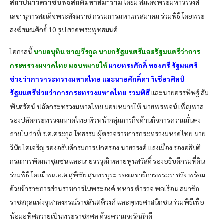
สถาปนาวัดราชบพิธสถิตมหาสีมาราม
โดยมี สมเด็จพระมหาวีรวงศ์
เลขานุการสมเด็จพระสังฆราช กรรมการมหาเถรสมาคม ร่วมพิธี โดยพระ
สงฆ์สมณศักดิ์ 10 รูป สวดพระพุทธมนต์
โอกาสนี้
นายอนุทิน ชาญวีรกูล นายกรัฐมนตรีและรัฐมนตรีว่าการ
กระทรวงมหาดไทย มอบหมายให้
นายทรงศักดิ์ ทองศรี รัฐมนตรี
ช่วยว่าการกระทรวงมหาดไทย และนายศักดิ์ดา วิเชียรศิลป์
รัฐมนตรีช่วยว่าการกระทรวงมหาดไทย ร่วมพิธี
และนายอรรษิษฐ์ สัม
พันธรัตน์ ปลัดกระทรวงมหาดไทย มอบหมายให้ นายพรพจน์ เพ็ญพาส
รองปลัดกระทรวงมหาดไทย หัวหน้ากลุ่มภารกิจด้านกิจการความมั่นคง
ภายใน ว่าที่ ร.ต.ตระกูล โทธรรม ผู้ตรวจราชการกระทรวงมหาดไทย นาย
วินัย โตเจริญ รองอธิบดีกรมการปกครอง นายวรงค์ แสงเมือง รองอธิบดี
กรมการพัฒนาชุมชน และนายวรวุฒิ หลายพูนสวัสดิ์ รองอธิบดีกรมที่ดิน
ร่วมพิธี โดยมี พล.อ.ต.สุพิชัย สุนทรบุระ รองเลขาธิการพระราชวัง พร้อม
ด้วยข้าราชการส่วนราชการในพระองค์ ทหาร ตำรวจ พลเรือน สมาชิก
ราชสกุลแห่งจุฬาลงกรณ์ราชสันตติวงศ์ และพุทธศาสนิกชน ร่วมพิธีเพื่อ
น้อมอุทิศถวายเป็นพระราชกุศล ด้วยความจงรักภักดี