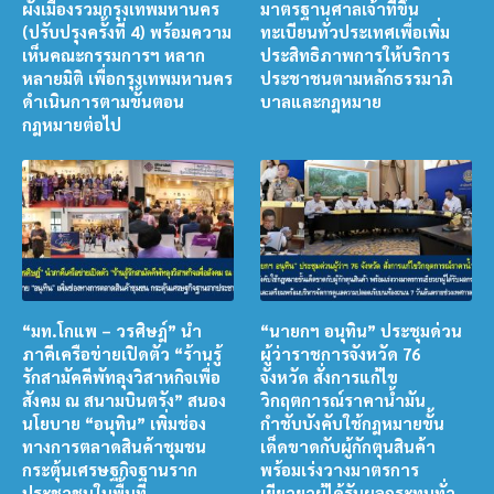
ผังเมืองรวมกรุงเทพมหานคร
มาตรฐานศาลเจ้าที่ขึ้น
(ปรับปรุงครั้งที่ 4) พร้อมความ
ทะเบียนทั่วประเทศเพื่อเพิ่ม
เห็นคณะกรรมการฯ หลาก
ประสิทธิภาพการให้บริการ
หลายมิติ เพื่อกรุงเทพมหานคร
ประชาชนตามหลักธรรมาภิ
ดำเนินการตามขั้นตอน
บาลและกฎหมาย
กฎหมายต่อไป
“มท.โกแพ – วรศิษฎ์” นำ
“นายกฯ อนุทิน” ประชุมด่วน
ภาคีเครือข่ายเปิดตัว “ร้านรู้
ผู้ว่าราชการจังหวัด 76
รักสามัคคีพัทลุงวิสาหกิจเพื่อ
จังหวัด สั่งการแก้ไข
สังคม ณ สนามบินตรัง” สนอง
วิกฤตการณ์ราคาน้ำมัน
นโยบาย “อนุทิน” เพิ่มช่อง
กำชับบังคับใช้กฎหมายขั้น
ทางการตลาดสินค้าชุมชน
เด็ดขาดกับผู้กักตุนสินค้า
กระตุ้นเศรษฐกิจฐานราก
พร้อมเร่งวางมาตรการ
ประชาชนในพื้นที่
เยียวยาผู้ได้รับผลกระทบทั่ว