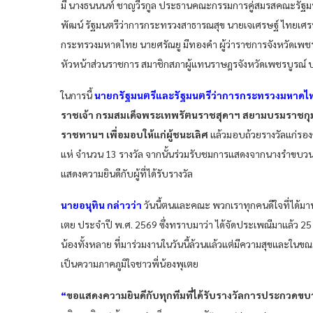
มี นางธนนนท์ ชาญวีรกูล ประธานคณะกรรมการคู่สมรสคณะรัฐมน
พัฒน์ รัฐมนตรีว่าการกระทรวงสาธารณสุข นายเจเศรษฐ์ ไทยเศรษ
กระทรวงมหาดไทย นายศรัณยู มีทองคำ ผู้ว่าราชการจังหวัดเพช
หัวหน้าส่วนราชการ สมาชิกสภาผู้แทนราษฎรจังหวัดเพชรบูรณ์
ในการนี้
นายกรัฐมนตรีและรัฐมนตรีว่าการกระทรวงมหาดไ
ราชเจ้า กรมสมเด็จพระเทพรัตนราชสุดาฯ สยามบรมราชกุม
ราชทานฯ เพื่อมอบให้แก่ผู้ชนะเลิศ
แล้วมอบถ้วยรางวัลแก่รอง
แห่ จำนวน 13 รางวัล จากนั้นร่วมรับชมการแสดงจากนางรำขบวนแ
แสดงความยินดีกับผู้ที่ได้รับรางวัล
นายอนุทิน กล่าวว่า
วันนี้ตนและคณะ พวกเราทุกคนดีใจที่ได้มา
เตย ประจำปี พ.ศ. 2569 ซึ่งทราบมาว่า ได้จัดประเพณีมาแล้ว 25
น้องทั้งหลาย ที่มาร่วมงานในวันนี้ล้วนแล้วแต่มีความสุขและในขณ
เป็นความภาคภูมิใจชาวพี่น้องพุเตย
“
ขอแสดงความยินดีกับทุกทีมที่ได้รับรางวัลการประกวดขบ