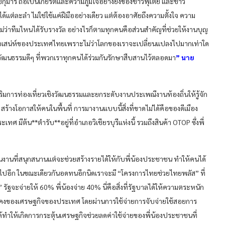
มารี ถือเป็นเกียรติและความภูมิใจอย่างยิ่งของชาวพุเตย และชาว
แต่ละลำ ไม่ใช่ใช้แค่ฝีมืออย่างเดียว แต่ต้องอาศัยถึงความตั้งใจ ความ
ม่ว่าทีมไหนได้รับรางวัล อย่างไรก็ตามทุกคนคือส่วนสำคัญที่ช่วยให้งานบุญ
านี้คือเสน่ห์ของประเทศไทยเพราะไม่ว่าโลกของเราจะเปลี่ยนแปลงไปมากเท่าใด
วัฒนธรรมดีๆ ที่พวกเราทุกคนได้ร่วมกันรักษาสืบสานไว้ตลอดมา
” นาย
ิมการท่องเที่ยวเชิงวัฒนธรรมและยกระดับงานประเพณีงานท้องถิ่นให้รู้จัก
้างโอกาสให้คนในพื้นที่ การมางานแบบนี้สิ่งที่ขาดไม่ได้คือของดีเมือง
ประเทศ มีต้น**ตำรับ**อยู่ที่อำเภอวิเชียรบุรีแห่งนี้ รวมถึงสินค้า OTOP ซึ่งพี่
เป็นงานที่สนุกสนานแต่จะช่วยสร้างรายได้ให้กับพี่น้องประชาชน ทำให้คนได้
ึ้นไปอีก ในขณะเดียวกันอดทนอีกนิดเราจะมี “โครงการไทยช่วยไทยพลัส” ที่
รัฐจะจ่ายให้ 60% พี่น้องจ่าย 40% นี่คือสิ่งที่รัฐบาลได้ให้ความตระหนัก
่นคงของเศรษฐกิจของประเทศ โดยผ่านการใช้จ่ายการจับจ่ายใช้สอยการ
ทำให้เกิดการกระตุ้นเศรษฐกิจช่วยลดค่าใช้จ่ายของพี่น้องประชาชนที่