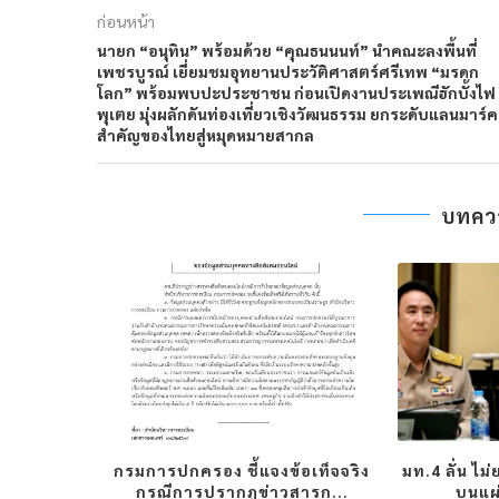
ก่อนหน้า
นายก “อนุทิน” พร้อมด้วย “คุณธนนนท์” นำคณะลงพื้นที่
เพชรบูรณ์ เยี่ยมชมอุทยานประวัติศาสตร์ศรีเทพ “มรดก
โลก” พร้อมพบปะประชาชน ก่อนเปิดงานประเพณีฮักบั้งไฟ
พุเตย มุ่งผลักดันท่องเที่ยวเชิงวัฒนธรรม ยกระดับแลนมาร์ค
สำคัญของไทยสู่หมุดหมายสากล
บทความ
พันธรัตน์”
กรมการปกครอง ชี้แจงข้อเท็จจริง
มท.4 ลั่น ไม
ารต...
กรณีการปรากฏข่าวสารก...
บนแผ่