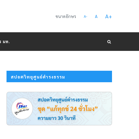
A
+
ขนาดอักษร
A
A
-
ร มท.
สปอตวิทยุศูนย์ดำรงธรรม