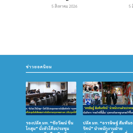
5 สิงหาคม 2026
5 
ข่าวยอดนิยม
รองปลัด มท. “ชัยวัฒน์ ชื่น
ปลัด มท. “อรรษิษฐ์ สัมพันธ
โกสุม” นั่งหัวโต๊ะประชุม
รัตน์” นำพนักงานฝ่าย