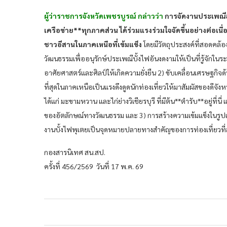
ผู้ว่าราชการจังหวัดเพชรบูรณ์ กล่าวว่า
การจัดงานประเพณีฮั
เครือข่าย**ทุกภาคส่วน ได้ร่วมแรงร่วมใจจัดขึ้นอย่างต่อเนื่
ชาวอีสานในภาคเหนือที่เข้มแข็ง
โดยมีวัตถุประสงค์ที่สอดคล้
วัฒนธรรมเพื่ออนุรักษ์ประเพณีบั้งไฟอันงดงามให้เป็นที่รู้จัก
อาศัยศาสตร์และศิลป์ให้เกิดความยั่งยืน 2) ขับเคลื่อนเศรษฐกิจ
ที่สุดในภาคเหนือเป็นแรงดึงดูดนักท่องเที่ยวให้มาสัมผัสของดีจังหว
ได้แก่ มะขามหวาน และไก่ย่างวิเชียรบุรี ที่มีต้น**ตำรับ**อยู่ที
ของอัตลักษณ์ทางวัฒนธรรม และ 3) การสร้างความเข้มแข็งในร
งานบั้งไฟพุเตยเป็นจุดหมายปลายทางสำคัญของการท่องเที่ยวที่ส
กองสารนิเทศ สน.สป.
ครั้งที่ 456/2569 วันที่ 17 พ.ค. 69