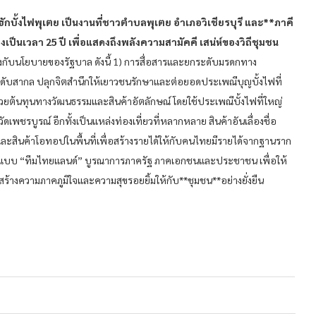
กบั้งไฟพุเตย เป็นงานที่ชาวตำบลพุเตย อำเภอวิเชียรบุรี และ**ภาคี
องเป็นเวลา 25 ปี เพื่อแสดงถึงพลังความสามัคคี เสน่ห์ของวิถีชุมชน
องกับนโยบายของรัฐบาล ดังนี้ 1) การสื่อสารและยกระดับมรดกทาง
ในระดับสากล ปลุกจิตสำนึกให้เยาวชนรักษาและต่อยอดประเพณีบุญบั้งไฟที่
ด้วยต้นทุนทางวัฒนธรรมและสินค้าอัตลักษณ์ โดยใช้ประเพณีบั้งไฟที่ใหญ่
ัดเพชรบูรณ์ อีกทั้งเป็นแหล่งท่องเที่ยวที่หลากหลาย สินค้าอันเลื่องชื่อ
่นี่ และสินค้าโอทอปในพื้นที่เพื่อสร้างรายได้ให้กับคนไทยมีรายได้จากฐานราก
ูปแบบ “ทีมไทยแลนด์” บูรณาการภาครัฐ ภาคเอกชนและประชาชน เพื่อให้
ร้างความภาคภูมิใจและความสุขรอยยิ้มให้กับ**ชุมชน**อย่างยั่งยืน