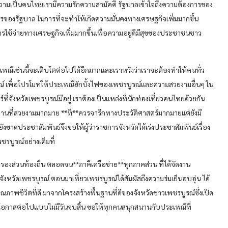
วามเป็นคนไทยเรามีความรักความสามัคคี รัฐบาลเข้าใจถึงความต้องการของ
การของรัฐบาล ในการที่จะทำให้เกิดความมั่นคงทางเศรษฐกิจเพิ่มมากขึ้น
ใช้จ่ายทางเศรษฐกิจเพิ่มมากขึ้นเพื่อความอยู่ดีมีสุขของประชาชนชาว
พณีเช่นนี้จะเติบโตต่อไปได้อีกมากและเราหวังว่าเราจะต้องทำให้คนทั่ว
บูรณ์ เพื่อโปรโมทให้ประเพณีฮักบั้งไฟของเพชรบูรณ์และความสวยงามอื่นๆ ใน
ี่จังหวัดเพชรบูรณ์มีอยู่ เราต้องเป็นแหล่งที่นักท่องเที่ยวคนไทยด้วยกัน
านที่สวยงามมากมาย **ที่**ควรจารึกทางประวัติศาสตร์มากมายแต่ยังมี
เรายังขาดประชาสัมพันธ์จึงขอให้ผู้ว่าราชการจังหวัดได้เร่งประชาสัมพันธ์เรื่อง
พชรบูรณ์อย่างเต็มที่
องส่วนท้องถิ่น ตลอดจน**ภาคีเครือข่าย**ทุกภาคส่วน ที่ได้จัดงาน
ังหวัดเพชรบูรณ์ ตอนมาเที่ยวเพชรบูรณ์ได้สัมผัสถึงความร่มเย็นอบอุ่น ได้
ณภาพชีวิตที่ดี มาจากโครงสร้างพื้นฐานที่ดีของจังหวัดชาวเพชรบูรณ์ซึ่งเปิด
นโอกาสต่อไปแบบไม่มีวันจบสิ้น ขอให้ทุกคนสนุกสนานกับประเพณีที่