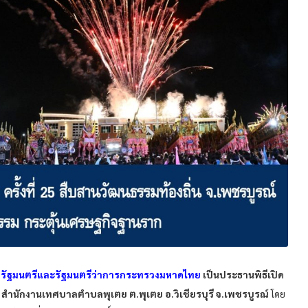
ยกรัฐมนตรีและรัฐมนตรีว่าการกระทรวงมหาดไทย
เป็นประธานพิธีเปิด
 ณ สำนักงานเทศบาลตำบลพุเตย ต.พุเตย อ.วิเชียรบุรี จ.เพชรบูรณ์
โดย