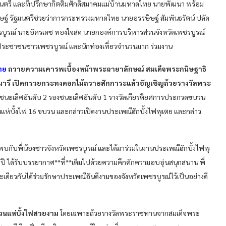
ตรี และที่ปรึกษากิตติมศักดิ์สมาคมแม่บ้านมหาดไทย นายพัฒนา พร้อม
ฐ์ รัฐมนตรีช่วยว่าการกระทรวงมหาดไทย นายอรรษิษฐ์ สัมพันธรัตน์ ปลัด
รบูรณ์ นายอัครเดช ทองใจสด นายกองค์การบริหารส่วนจังหวัดเพชรบูรณ์
 ประชาชนชาวเพชรบูรณ์ และนักท่องเที่ยวจำนวนมาก ร่วมงาน
ทย
ถวายความเคารพเบื้องหน้าพระฉายาลักษณ์ สมเด็จพระกนิษฐาธิ
ารี เปิดกรวยกระทงดอกไม้ถวายสักการะแล้วอัญเชิญถ้วยรางวัลพระ
ชนะเลิศอันดับ 2 รองชนะเลิศอันดับ 1 รางวัลเกียรติยศการประกวดขบวน
ห่บั้งไฟ 16 ขบวน และกล่าวเปิดงานประเพณีฮักบั้งไฟพุเตย และกล่าว
พบกับพี่น้องชาวจังหวัดเพชรบูรณ์ และได้มาร่วมในงานประเพณีฮักบั้งไฟพุ
 ปี ได้รับบรรยากาศ**ที่**เต็มไปด้วยความคึกคักความอบอุ่นสนุกสนาน พี่
ะเดียวกันได้ร่วมรักษาประเพณีอันดีงามของจังหวัดเพชรบูรณ์ไว้เป็นอย่างดี
วนแห่บั้งไฟสวยงาม
โดยเฉพาะถ้วยรางวัลพระราชทานจากสมเด็จพระ