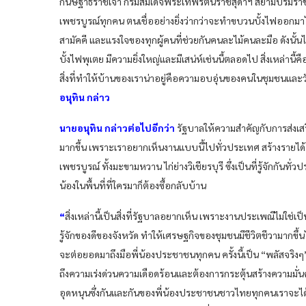
กนิษฐาธิราชเจ้า กรมสมเด็จพระเทพรัตนราชสุดาฯ สยามบรมราชกุ
เพชรบูรณ์ทุกคน ตนเชื่ออย่างยิ่งว่ากว่าจะทำขบวนบั้งไฟออกมาได้
สามัคคี และแรงใจของทุกผู้คนที่ช่วยกันคนละไม้คนละมือ ดังนั้นไ
บั้งไฟพุเตย มีความยิ่งใหญ่และมีเสน่ห์เช่นนี้ตลอดไป สิ่งเหล่
สิ่งที่ทำให้บ้านของเราน่าอยู่คือความอบอุ่นของคนในชุมชนและ
อนุทิน กล่าว
นายอนุทิน กล่าวต่อไปอีกว่า
รัฐบาลให้ความสำคัญกับการส่งเสร
มากขึ้น เพราะเราอยากเห็นงานแบบนี้ไปทั่วประเทศ สร้างรายได้ สร
เพชรบูรณ์ ทั้งมะขามหวาน ไก่ย่างวิเชียรบุรี ซึ่งเป็นที่รู้จักกันทั่ว
น้องในพื้นที่ที่ใครมาก็ต้องซื้อกลับบ้าน
“
สิ่งเหล่านี้เป็นสิ่งที่รัฐบาลอยากเห็น เพราะงานประเพณีไม่ใช่
รู้จักของดีของจังหวัด ทำให้เศรษฐกิจของชุมชนมีชีวิตชีวามากข
จะต่อยอดมาถึงมือพี่น้องประชาชนทุกคน ครั้งนี้เป็น “พลัสจริงๆ” 
ถึงความเร่งด่วนความเดือดร้อนและต้องการกระตุ้นสร้างความมั
อุดหนุนซึ่งกันและกันของพี่น้องประชาชนชาวไทยทุกคนเราจะได้