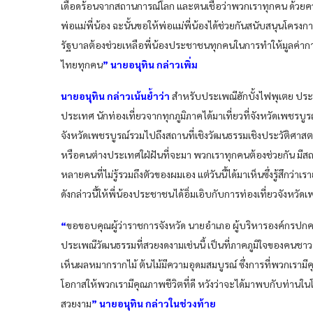
เดือดร้อนจากสถานการณ์โลก และตนเชื่อว่าพวกเราทุกคน ด้วยค
พ่อแม่พี่น้อง ฉะนั้นขอให้พ่อแม่พี่น้องได้ช่วยกันสนับสนุนโครง
รัฐบาลต้องช่วยเหลือพี่น้องประชาชนทุกคนในการทำให้มูลค่าการ
ไทยทุกคน
” นายอนุทิน กล่าวเพิ่ม
นายอนุทิน กล่าวเน้นย้ำว่า
สำหรับประเพณีฮักบั้งไฟพุเตย ประเ
ประเทศ นักท่องเที่ยวจากทุกภูมิภาคได้มาเที่ยวที่จังหวัดเพชร
จังหวัดเพชรบูรณ์รวมไปถึงสถานที่เชิงวัฒนธรรมเชิงประวัติศาสตร์ท
หรือคนต่างประเทศใฝ่ฝันที่จะมา พวกเราทุกคนต้องช่วยกัน มีสถ
หลายคนที่ไม่รู้รวมถึงตัวของผมเอง แต่วันนี้ได้มาเห็นซึ่งรู้สึกว่า
ดังกล่าวนี้ให้พี่น้องประชาชนได้อิ่มเอิบกับการท่องเที่ยวจังหวัดเ
“
ขอขอบคุณผู้ว่าราชการจังหวัด นายอำเภอ ผู้บริหารองค์กรปกคร
ประเพณีวัฒนธรรมที่สวยงดงามเช่นนี้ เป็นที่ภาคภูมิใจของคนชาวจ
เห็นผลหมากรากไม้ ต้นไม้มีความอุดมสมบูรณ์ ซึ่งการที่พวกเรามีคุ
โอกาสให้พวกเรามีคุณภาพชีวิตที่ดี หวังว่าจะได้มาพบกับท่านใ
สวยงาม
” นายอนุทิน กล่าวในช่วงท้าย